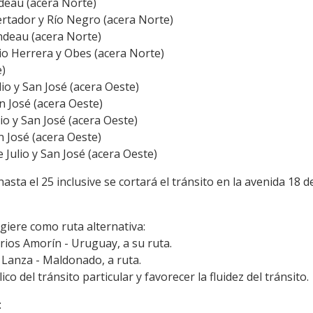
eau (acera Norte)
rtador y Río Negro (acera Norte)
deau (acera Norte)
io Herrera y Obes (acera Norte)
e)
io y San José (acera Oeste)
n José (acera Oeste)
io y San José (acera Oeste)
n José (acera Oeste)
 Julio y San José (acera Oeste)
asta el 25 inclusive se cortará el tránsito en la avenida 18 de
ugiere como ruta alternativa:
rrios Amorín - Uruguay, a su ruta.
s Lanza - Maldonado, a ruta.
o del tránsito particular y favorecer la fluidez del tránsito.
: