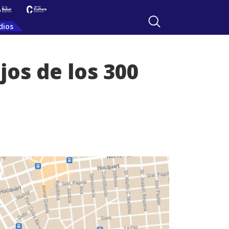
dios
jos de los 300