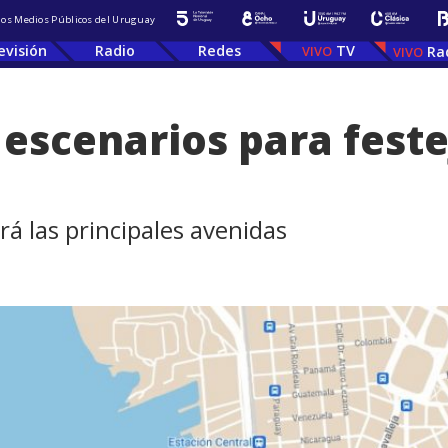
 los Medios Públicos del Uruguay
evisión
Radio
Redes
TV
Ra
 escenarios para feste
rá las principales avenidas