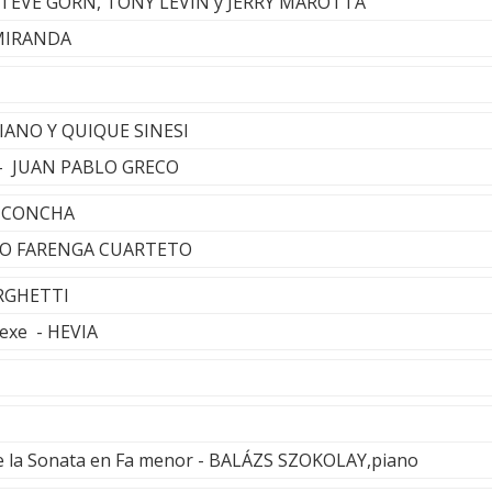
STEVE GORN, TONY LEVIN y JERRY MAROTTA
MIRANDA
IANO Y QUIQUE SINESI
 - JUAN PABLO GRECO
 CONCHA
ANO FARENGA CUARTETO
RGHETTI
texe - HEVIA
 la Sonata en Fa menor - BALÁZS SZOKOLAY,piano