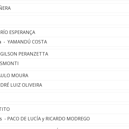
IÑERA
TRÍO ESPERANÇA
ina - YAMANDÚ COSTA
- GILSON PERANZETTA
GISMONTI
PAULO MOURA
DRÉ LUIZ OLIVEIRA
TITO
ros - PACO DE LUCÍA y RICARDO MODREGO