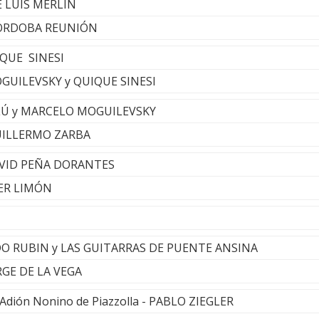
É LUIS MERLÍN
CÓRDOBA REUNIÓN
IQUE SINESI
OGUILEVSKY y QUIQUE SINESI
ALÚ y MARCELO MOGUILEVSKY
 GUILLERMO ZARBA
DAVID PEÑA DORANTES
IER LIMÓN
EDO RUBIN y LAS GUITARRAS DE PUENTE ANSINA
ORGE DE LA VEGA
 Adión Nonino de Piazzolla - PABLO ZIEGLER