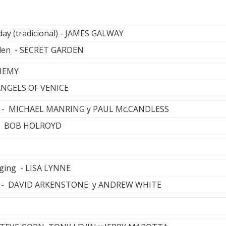
ay (tradicional) - JAMES GALWAY
rden - SECRET GARDEN
HEMY
 ANGELS OF VENICE
ys - MICHAEL MANRING y PAUL Mc.CANDLESS
r - BOB HOLROYD
nging - LISA LYNNE
se - DAVID ARKENSTONE y ANDREW WHITE