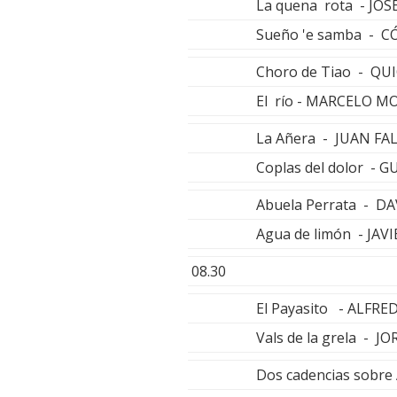
La quena rota - JOS
Sueño 'e samba - 
Choro de Tiao - QU
El río - MARCELO M
La Añera - JUAN F
Coplas del dolor -
Abuela Perrata - 
Agua de limón - JAV
08.30
El Payasito - ALFR
Vals de la grela - J
Dos cadencias sobre