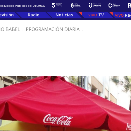
 los Medios Públicos del Uruguay
evisión
Radio
Noticias
TV
Ra
IO BABEL
.
PROGRAMACIÓN DIARIA
.