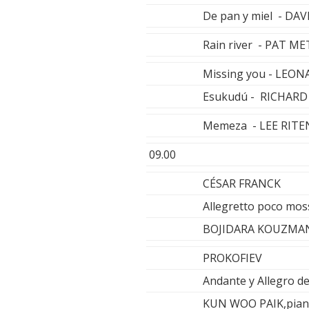
De pan y miel - D
Rain river - PAT M
Missing you - LE
Esukudú - RICHAR
Memeza - LEE RIT
09.00
CÉSAR FRANCK
Allegretto poco moss
BOJIDARA KOUZMANO
PROKOFIEV
Andante y Allegro d
KUN WOO PAIK,pian