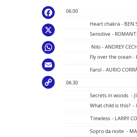
06.00
Facebook
Heart chakra - BEN
X
Sensitive - ROMAN
Nilo - ANDREY CEC
WhatsApp
Fly over the ocean -
Email
Farol - AURIO CORR
06.30
Copy
Secrets in woods -
Link
What child is this?
Timeless - LARRY C
Sopro da noite - M