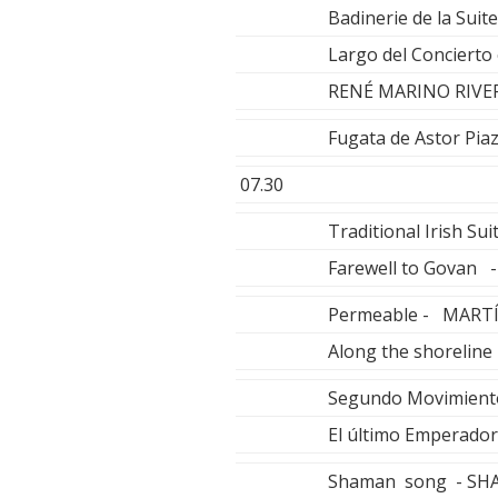
Badinerie de la Sui
Largo del Concierto
RENÉ MARINO RIVER
Fugata de Astor P
07.30
Traditional Irish S
Farewell to Govan
Permeable - MART
Along the shoreli
Segundo Movimiento
El último Emperad
Shaman song - S