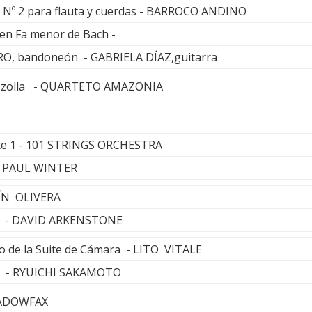
te Nº 2 para flauta y cuerdas - BARROCO ANDINO
 en Fa menor de Bach -
O, bandoneón - GABRIELA DÍAZ,guitarra
iazzolla - QUARTETO AMAZONIA
uite 1 - 101 STRINGS ORCHESTRA
 - PAUL WINTER
ÍN OLIVERA
ne - DAVID ARKENSTONE
 de la Suite de Cámara - LITO VITALE
or - RYUICHI SAKAMOTO
HADOWFAX