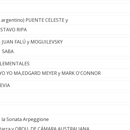
o argentino) PUENTE CELESTE y
GUSTAVO RIPA
s - JUAN FALÚ y MOGUILEVSKY
N SABA
 ELEMENTALES
- YO YO MA,EDGARD MEYER y MARK O'CONNOR
HEVIA
 la Sonata Arpeggione
tarra y ORQU. DE CÁMARA AUSTRALIANA