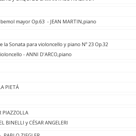
 bemol mayor Op.63 - JEAN MARTIN,piano
e la Sonata para violoncello y piano Nº 23 Op.32
loncello - ANNI D'ARCO,piano
A PIETÁ
R PIAZZOLLA
EL BINELLI y CÉSAR ANGELERI
o - PABLO ZIEGLER