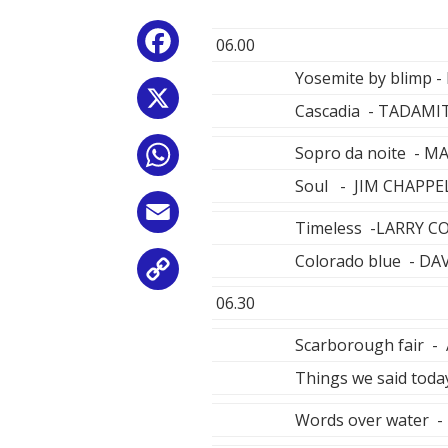
Facebook
06.00
Yosemite by blimp 
X
Cascadia - TADAMI
Sopro da noite - M
WhatsApp
Soul - JIM CHAPPE
Email
Timeless -LARRY C
Colorado blue - D
Copy
06.30
Link
Scarborough fair -
Things we said tod
Words over water -