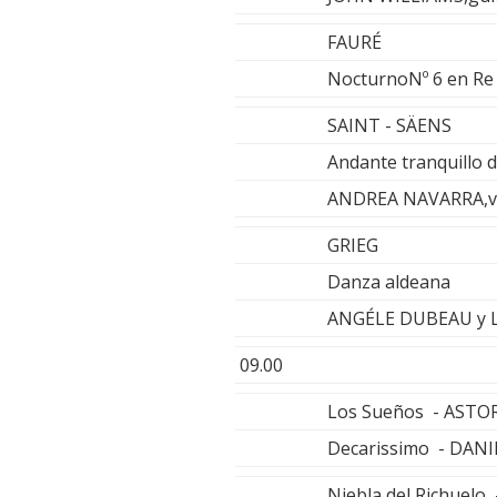
FAURÉ
NocturnoNº 6 en Re
SAINT - SÄENS
Andante tranquillo d
ANDREA NAVARRA,vio
GRIEG
Danza aldeana
ANGÉLE DUBEAU y L
09.00
Los Sueños - ASTO
Decarissimo - DANI
Niebla del Richuel