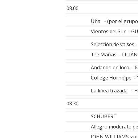
08.00
Uña - (por el grup
Vientos del Sur - 
Selección de valse
Tre Marías - LILIÁ
Andando en loco -
College Hornpipe 
La línea trazada - 
08.30
SCHUBERT
Allegro moderato de
JOHN WILLIAMS,gui