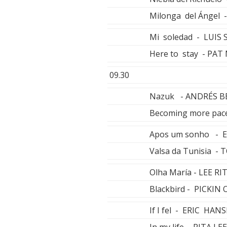
Milonga del Ángel
Mi soledad - LUIS 
Here to stay - PA
09.30
Nazuk - ANDRÉS 
Becoming more pa
Apos um sonho - 
Valsa da Tunisia -
Olha María - LEE R
Blackbird - PICKIN
If I fel - ERIC HAN