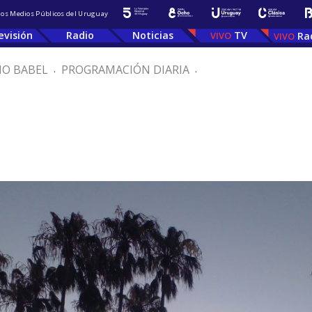
 los Medios Públicos del Uruguay
evisión
Radio
Noticias
TV
Ra
IO BABEL
.
PROGRAMACIÓN DIARIA
.