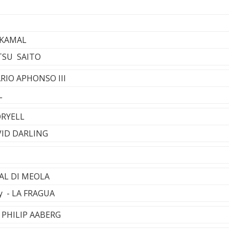
- KAMAL
TSU SAITO
ARIO APHONSO III
L
ORYELL
AVID DARLING
 AL DI MEOLA
ay - LA FRAGUA
 PHILIP AABERG