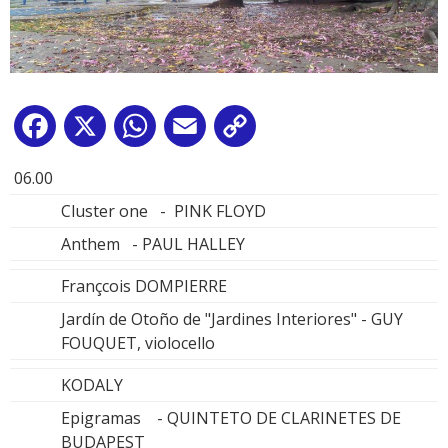
Facebook
X
WhatsApp
Email
Copy
Link
06.00
Cluster one - PINK FLOYD
Anthem - PAUL HALLEY
Françcois DOMPIERRE
Jardín de Otoño de "Jardines Interiores" - GUY
FOUQUET, violocello
KODALY
Epigramas - QUINTETO DE CLARINETES DE
BUDAPEST