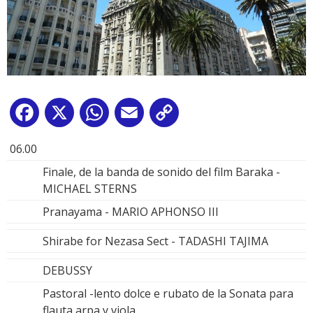
Facebook
X
WhatsApp
Email
Copy
Link
06.00
Finale, de la banda de sonido del film Baraka -
MICHAEL STERNS
Pranayama - MARIO APHONSO III
Shirabe for Nezasa Sect - TADASHI TAJIMA
DEBUSSY
Pastoral -lento dolce e rubato de la Sonata para
flauta arpa y viola