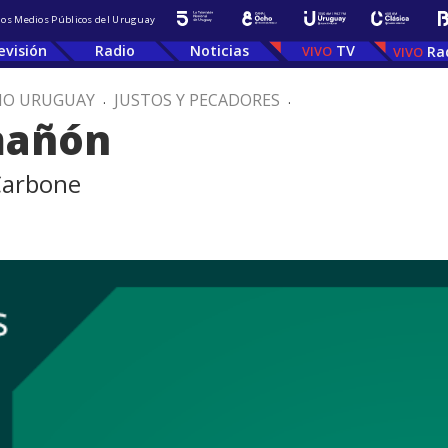
 los Medios Públicos del Uruguay
evisión
Radio
Noticias
TV
Ra
IO URUGUAY
.
JUSTOS Y PECADORES
.
mañón
 Carbone