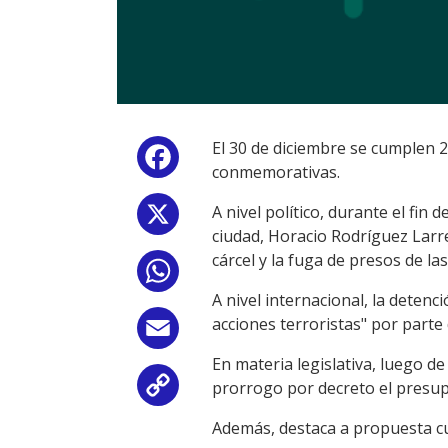
El 30 de diciembre se cumplen 
Facebook
conmemorativas.
A nivel político, durante el fin
X
ciudad, Horacio Rodríguez Larret
cárcel y la fuga de presos de la
WhatsApp
A nivel internacional, la deten
acciones terroristas" por part
Email
En materia legislativa, luego 
prorrogo por decreto el presup
Copy
Además, destaca a propuesta cul
Link