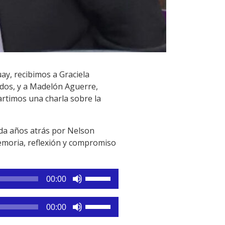
y, recibimos a Graciela
dos, y a Madelón Aguerre,
rtimos una charla sobre la
ada años atrás por Nelson
emoria, reflexión y compromiso
Utiliza
00:00
las
teclas
Utiliza
00:00
de
las
flecha