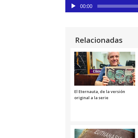
audio
Reproductor
00:00
de
audio
Relacionadas
El Eternauta, de la versión
original a la serie