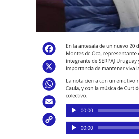
En la antesala de un nuevo 20 
Facebook
Montes de Oca, representante 
integrante de SERPAJ Uruguay y
X
importancia de mantener viva la
La nota cierra con un emotivo 
WhatsApp
Caula, y con la música de Curt
colectivo.
Email
Reproductor
00:00
de
Copy
audio
Reproductor
00:00
de
Link