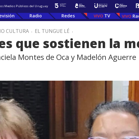
 los Medios Públicos del Uruguay
evisión
Radio
Redes
TV
Ra
IO CULTURA
.
EL TUNGUE LÉ
.
es que sostienen la 
aciela Montes de Oca y Madelón Aguerre