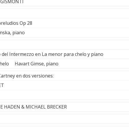
O GISMONTI
preludios Op 28
nska, piano
lo del Intermezzo en La menor para chelo y piano
 chelo Havart Gimse, piano
artney en dos versiones:
ET
LIE HADEN & MICHAEL BRECKER