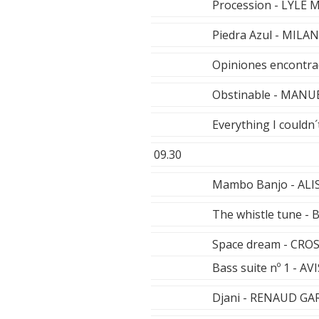
Procession - LYLE 
Piedra Azul - MIL
Opiniones encontr
Obstinable - MAN
Everything I could
09.30
Mambo Banjo - AL
The whistle tune 
Space dream - CR
Bass suite nº 1 - A
Djani - RENAUD GA