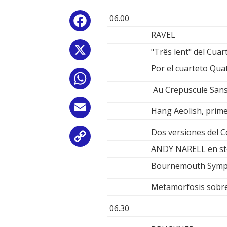
06.00
Facebook
RAVEL
X
"Três lent" del Cua
Por el cuarteto Qua
WhatsApp
Au Crepuscule Sans
Email
Hang Aeolish, pri
Dos versiones del Co
Copy
ANDY NARELL en st
Link
Bournemouth Sympho
Metamorfosis sobre
06.30