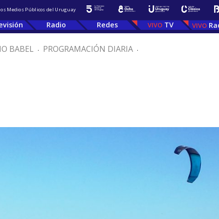
 los Medios Públicos del Uruguay
evisión
Radio
Redes
TV
Ra
IO BABEL
.
PROGRAMACIÓN DIARIA
.