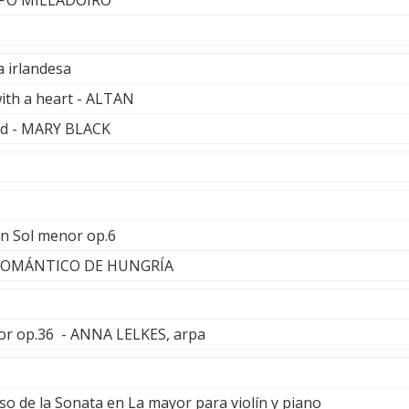
 irlandesa
ith a heart - ALTAN
ed - MARY BLACK
en Sol menor op.6
ROMÁNTICO DE HUNGRÍA
or op.36 - ANNA LELKES, arpa
so de la Sonata en La mayor para violín y piano