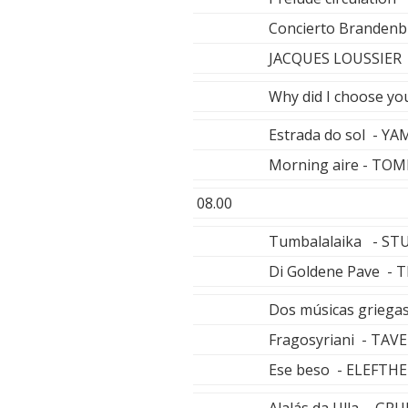
Concierto Brandenbu
JACQUES LOUSSIER
Why did I choose y
Estrada do sol -
Morning aire - T
08.00
Tumbalalaika - S
Di Goldene Pave -
Dos músicas griega
Fragosyriani - TA
Ese beso - ELEFTH
Alalás da Ulla - G