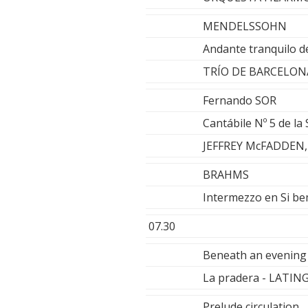
MENDELSSOHN
Andante tranquilo d
TRÍO DE BARCELON
Fernando SOR
Cantábile Nº 5 de la
JEFFREY McFADDEN, 
BRAHMS
Intermezzo en Si b
07.30
Beneath an evenin
La pradera - LATIN
Prelude circulatio