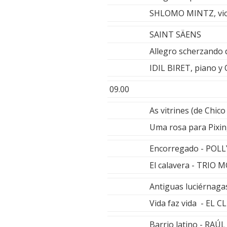
SHLOMO MINTZ, vio
SAINT SÄENS
Allegro scherzando 
IDIL BIRET, piano
09.00
As vitrines (de Chi
Uma rosa para Pix
Encorregado - POL
El calavera - TRIO
Antiguas luciérna
Vida faz vida - EL 
Barrio latino - RA