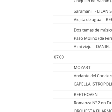
Chiquilín de Bachín
Saramani - LILÁN 
Viejita de agua - B
Dos temas de músic
Paso Molino (de Fe
A mi viejo - DANIE
07.00
MOZART
Andante del Concier
CAPELLA ISTROPOLI
BEETHOVEN
Romanza Nº 2 en Fa
ORQUESTA FILARMÓ