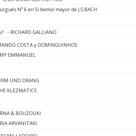
rgués Nº 6 en Si bemol mayor de J.S.BACH
ou? - RICHARD GALLIANO
 YAMANDÚ COSTA y DOMINGUINHOS
OMMY EMMANUEL
TURM UND DRANG
 THE KLEZMATICS
s
VERNA & BOUZOUKI
ERIA ARVANITAKI
RUPO MILLADOIRO