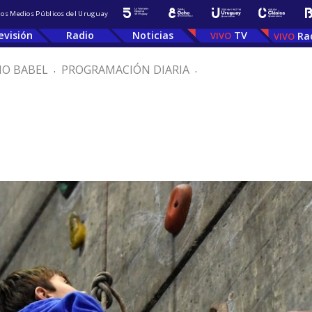
 los Medios Públicos del Uruguay
evisión
Radio
Noticias
TV
Ra
IO BABEL
.
PROGRAMACIÓN DIARIA
.