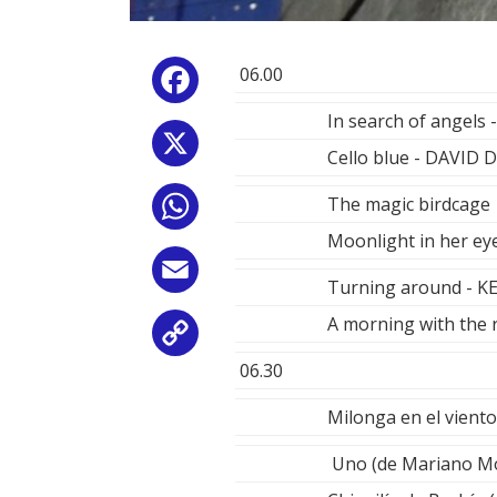
06.00
Facebook
In search of angels
X
Cello blue - DAVID
The magic birdcag
WhatsApp
Moonlight in her ey
Email
Turning around - 
A morning with the
Copy
06.30
Link
Milonga en el vien
Uno (de Mariano M