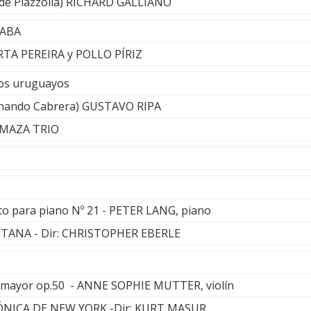
 (de Piazzolla) RICHARD GALLIANO
SABA
ERTA PEREIRA y POLLO PÍRIZ
os uruguayos
rnando Cabrera) GUSTAVO RIPA
L MAZA TRIO
to para piano Nº 21 - PETER LANG, piano
TANA - Dir: CHRISTOPHER EBERLE
 mayor op.50 - ANNE SOPHIE MUTTER, violín
NICA DE NEW YORK -Dir: KURT MASUR