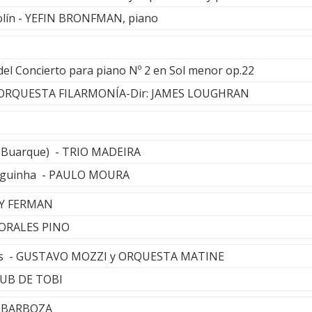
lín - YEFIN BRONFMAN, piano
del Concierto para piano Nº 2 en Sol menor op.22
 y ORQUESTA FILARMONÍA-Dir: JAMES LOUGHRAN
co Buarque) - TRIO MADEIRA
inguinha - PAULO MOURA
LY FERMAN
 MORALES PINO
gas - GUSTAVO MOZZI y ORQUESTA MATINE
CLUB DE TOBI
ÚL BARBOZA