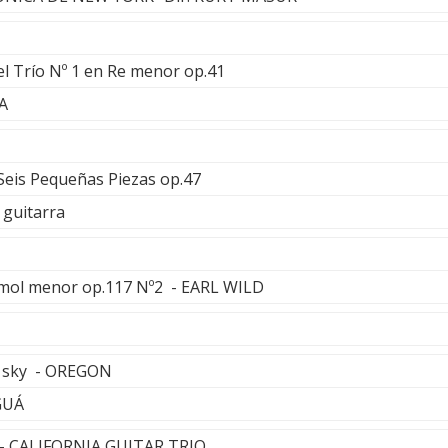
el Trío Nº 1 en Re menor op.41
A
 Seis Pequeñas Piezas op.47
guitarra
emol menor op.117 Nº2 - EARL WILD
g sky - OREGON
GUÁ
n - CALIFORNIA GUITAR TRIO