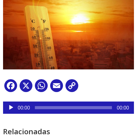
Facebook
X
WhatsApp
Email
Copy
Link
Reproductor
de
00:00
00:00
audio
Relacionadas