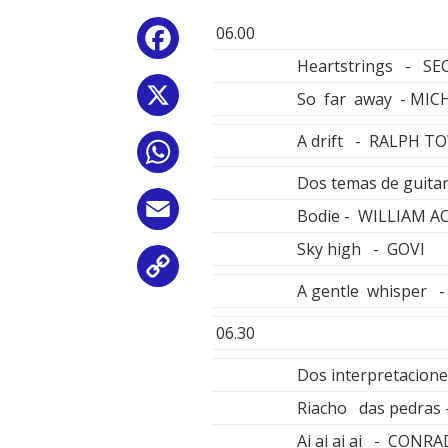
06.00
Facebook
Heartstrings - S
X
So far away - MIC
A drift - RALPH 
WhatsApp
Dos temas de guitar
Email
Bodie - WILLIAM 
Sky high - GOVI
Copy
A gentle whisper 
Link
06.30
Dos interpretacione
Riacho das pedras
Ai ai ai ai - CON