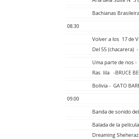
Aria dela Suite Nº 
Bachianas Brasileir
08.30
Volver a los 17 de 
Del 55 (chacarera
Uma parte de nos 
Ras lila -BRUCE B
Bolivia - GATO BAR
09.00
Banda de sonido de
Balada de la pelícu
Dreaming Shehera