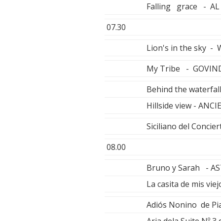
Falling grace - A
07.30
Lion's in the sky 
My Tribe - GOVIN
Behind the waterfa
Hillside view - AN
Siciliano del Conci
08.00
Bruno y Sarah - A
La casita de mis vi
Adiós Nonino de P