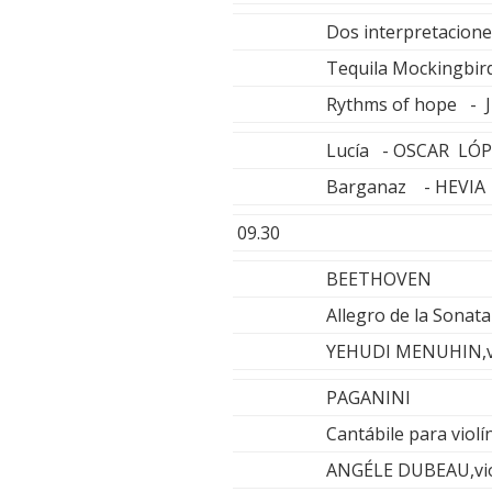
Dos interpretaciones
Tequila Mockingbi
Rythms of hope - 
Lucía - OSCAR LÓ
Barganaz - HEVIA
09.30
BEETHOVEN
Allegro de la Sonat
YEHUDI MENUHIN,v
PAGANINI
Cantábile para violí
ANGÉLE DUBEAU,viol