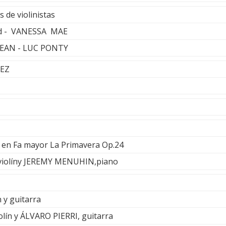
 de violinistas
rd - VANESSA MAE
JEAN - LUC PONTY
PEZ
a en Fa mayor La Primavera Op.24
iolíny JEREMY MENUHIN,piano
n y guitarra
ín y ÁLVARO PIERRI, guitarra