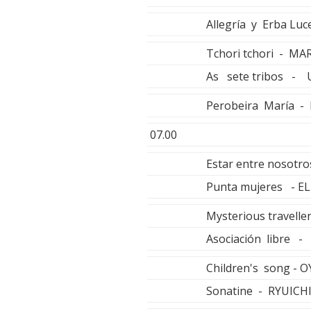
Allegría y Erba Lu
Tchori tchori - M
As sete tribos - 
Perobeira María 
07.00
Estar entre nosot
Punta mujeres - 
Mysterious travell
Asociación libre
Children's song - 
Sonatine - RYUIC