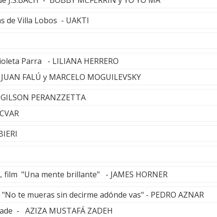
3 de J.S.BACH - BOBBY Mc.FERRIN y YO YO MA
as de Villa Lobos - UAKTI
Violeta Parra - LILIANA HERRERO
) - JUAN FALÚ y MARCELO MOGUILEVSKY
- GILSON PERANZZETTA
ECVAR
BIERI
L film "Una mente brillante" - JAMES HORNER
la "No te mueras sin decirme adónde vas" - PEDRO AZNAR
zade - AZIZA MUSTAFÁ ZADEH