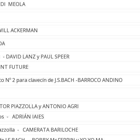
L DI MEOLA
- WILL ACKERMAN
DA
ll - DAVID LANZ y PAUL SPEER
CIENT FUTURE
erto Nº 2 para clavecín de J.S.BACH -BARROCO ANDINO
STOR PIAZZOLLA y ANTONIO AGRI
ejos - ADRIÁN IAIES
iazzolla - CAMERATA BARILOCHE