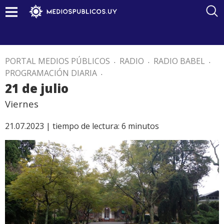
PORTAL MEDIOS PÚBLICOS
.
RADIO
.
RADIO BABEL
.
PROGRAMACIÓN DIARIA
.
21 de julio
Viernes
21.07.2023 |
tiempo de lectura:
6
minutos