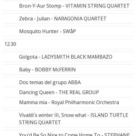
Bron-Y-Aur Stomp - VITAMIN STRING QUARTET
Zebra - Julian - NARAGONIA QUARTET
Mosquito Hunter - SWåP
12.30
Golgota - LADYSMITH BLACK MAMBAZO
Baby - BOBBY McFERRIN
Dos temas del grupo ABBA
Dancing Queen - THE REAL GROUP
Mamma mia - Royal Philharmonic Orchestra
Vivaldi´s winter III, Snow what - ISLAND TURTLE
STRING QUARTET
You'd Be So Nice to Come Home To - STEPHANE