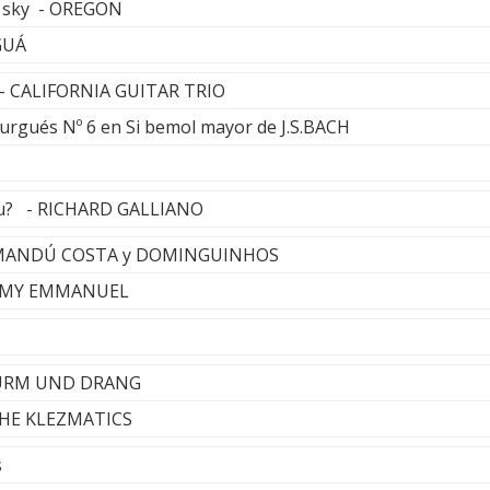
g sky - OREGON
GUÁ
n - CALIFORNIA GUITAR TRIO
rgués Nº 6 en Si bemol mayor de J.S.BACH
ou? - RICHARD GALLIANO
 YAMANDÚ COSTA y DOMINGUINHOS
OMMY EMMANUEL
TURM UND DRANG
 THE KLEZMATICS
s