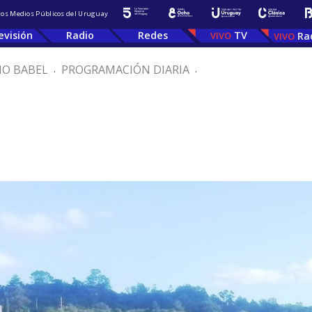
 los Medios Públicos del Uruguay
evisión
Radio
Redes
TV
Ra
IO BABEL
.
PROGRAMACIÓN DIARIA
.