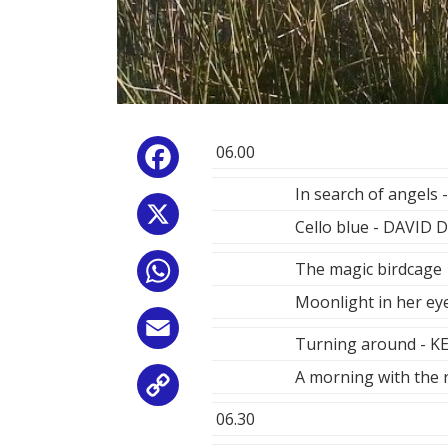
06.00
Facebook
In search of angels
X
Cello blue - DAVID
The magic birdcag
WhatsApp
Moonlight in her ey
Email
Turning around - 
A morning with the
Copy
06.30
Link