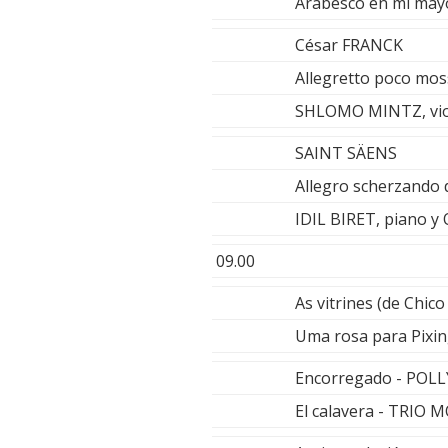
Arabesco en mi may
César FRANCK
Allegretto poco mos
SHLOMO MINTZ, vio
SAINT SÄENS
Allegro scherzando 
IDIL BIRET, piano
09.00
As vitrines (de Chi
Uma rosa para Pix
Encorregado - POL
El calavera - TRIO