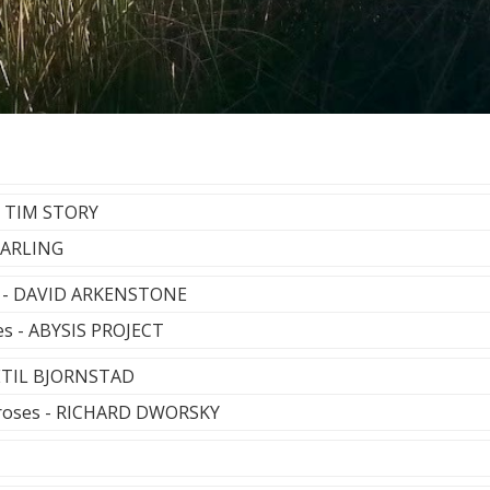
 - TIM STORY
 DARLING
e - DAVID ARKENSTONE
es - ABYSIS PROJECT
KETIL BJORNSTAD
 roses - RICHARD DWORSKY