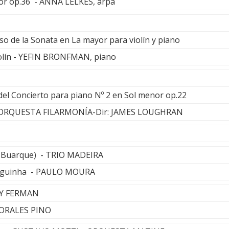
or op.36 - ANNA LELKES, arpa
so de la Sonata en La mayor para violín y piano
lín - YEFIN BRONFMAN, piano
del Concierto para piano Nº 2 en Sol menor op.22
 y ORQUESTA FILARMONÍA-Dir: JAMES LOUGHRAN
co Buarque) - TRIO MADEIRA
inguinha - PAULO MOURA
LY FERMAN
 MORALES PINO