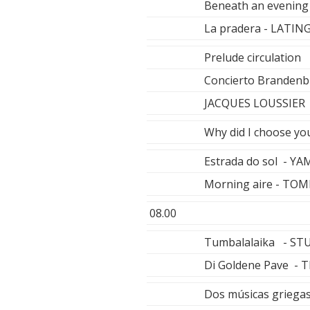
Beneath an evenin
La pradera - LATIN
Prelude circulatio
Concierto Brandenbu
JACQUES LOUSSIER
Why did I choose y
Estrada do sol -
Morning aire - T
08.00
Tumbalalaika - S
Di Goldene Pave -
Dos músicas griega