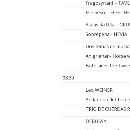
Fragosyriani - TA
Ese beso - ELEFTH
Alalás da Ulla - G
Sobrepena - HEVIA
Dos temas de música
An grianan- Horse w
Both sides the Twe
08.30
Leo WEINER
Andantino del Trío 
TRÍO DE CUERDAS 
DEBUSSY