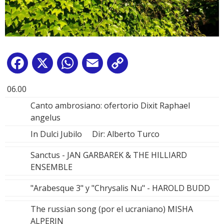
Facebook
X
WhatsApp
Email
Copy
Link
06.00
Canto ambrosiano: ofertorio Dixit Raphael
angelus
In Dulci Jubilo Dir: Alberto Turco
Sanctus - JAN GARBAREK & THE HILLIARD
ENSEMBLE
"Arabesque 3" y "Chrysalis Nu" - HAROLD BUDD
The russian song (por el ucraniano) MISHA
ALPERIN