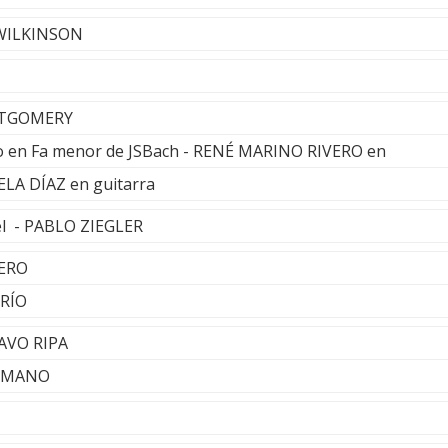
 WILKINSON
ONTGOMERY
to en Fa menor de JSBach - RENÉ MARINO RIVERO en
LA DÍAZ en guitarra
el - PABLO ZIEGLER
GERO
TRÍO
AVO RIPA
ROMANO