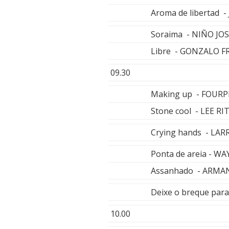
Aroma de libertad
Soraima - NIÑO JO
Libre - GONZALO 
09.30
Making up - FOURP
Stone cool - LEE R
Crying hands - LA
Ponta de areia - 
Assanhado - ARMA
Deixe o breque pa
10.00