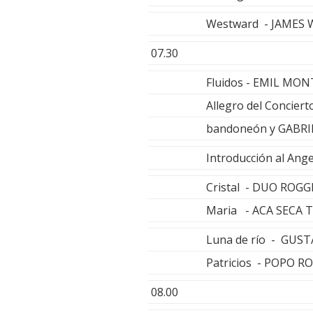
Westward - JAMES
07.30
Fluidos - EMIL M
Allegro del Concier
bandoneón y GABRIE
Introducción al Ang
Cristal - DUO ROG
Maria - ACA SECA 
Luna de río - GUST
Patricios - POPO 
08.00