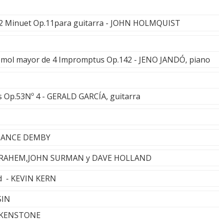
 12 Minuet Op.11para guitarra - JOHN HOLMQUIST
mol mayor de 4 Impromptus Op.142 - JENO JANDÓ, piano
s Op.53Nº 4 - GERALD GARCÍA, guitarra
TANCE DEMBY
BRAHEM,JOHN SURMAN y DAVE HOLLAND
d - KEVIN KERN
SIN
ARKENSTONE