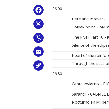
06.00
Facebook
Here and forever -
X
Toleak point - MAR
The River Part 10 
WhatsApp
Silence of the ecl
Email
Heart of the rainfo
Through the seas of
Copy
06.30
Link
Canto invierno - 
Sarandí - GABRIEL
Nocturno en Mi bem