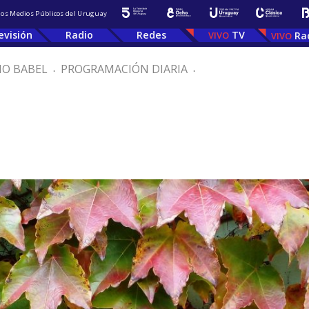
 los Medios Públicos del Uruguay
evisión
Radio
Redes
TV
Ra
IO BABEL
.
PROGRAMACIÓN DIARIA
.