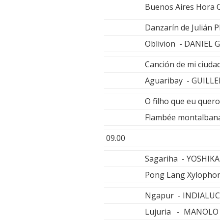
Buenos Aires Hora
Danzarín de Julián
Oblivion - DANIE
Canción de mi ciu
Aguaribay - GUILL
O filho que eu que
Flambée montalbana
09.00
Sagariha - YOSHIK
Pong Lang Xylopho
Ngapur - INDIALUC
Lujuria - MANOLO