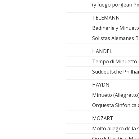
(y luego por)Jean P
TELEMANN
Badinerie y Minuett
Solistas Alemanes 
HANDEL
Tempo di Minuetto d
Süddeutsche Philha
HAYDN
Minueto (Allegretto)
Orquesta Sinfónica 
MOZART
Molto allegro de la
Orq del Festival Moz