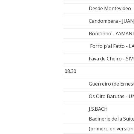
Desde Montevideo -
Candombera - JUA
Bonitinho - YAMA
Forro p'al Fatto 
Fava de Cheiro - 
08.30
Guerreiro (de Erne
Os Oito Batutas -
J.S.BACH
Badinerie de la Sui
(primero en versió