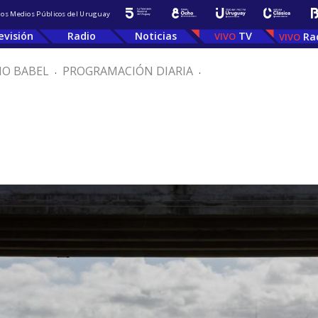
 los Medios Públicos del Uruguay
evisión
Radio
Noticias
TV
Ra
IO BABEL
.
PROGRAMACIÓN DIARIA
.