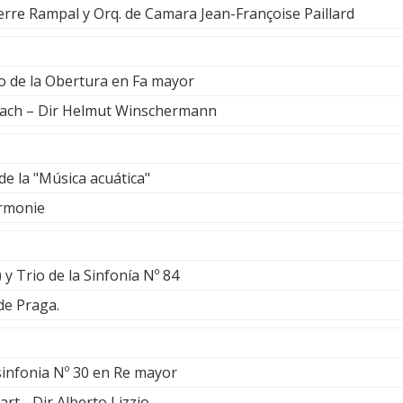
ierre Rampal y Orq. de Camara Jean-Françoise Paillard
o de la Obertura en Fa mayor
Bach – Dir Helmut Winschermann
e la "Música acuática"
rmonie
 y Trio de la Sinfonía Nº 84
de Praga.
 sinfonia Nº 30 en Re mayor
art - Dir Alberto Lizzio