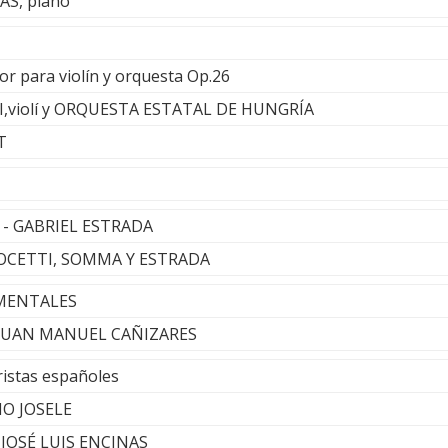
AS, piano
r para violín y orquesta Op.26
,violí y ORQUESTA ESTATAL DE HUNGRÍA
T
 - GABRIEL ESTRADA
NOCETTI, SOMMA Y ESTRADA
LEMENTALES
- JUAN MANUEL CAÑIZARES
ristas españoles
ÑO JOSELE
- JOSÉ LUIS ENCINAS