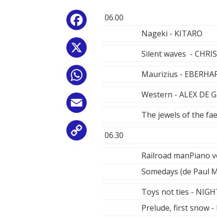
06.00
Facebook
Nageki - KITARO
X
Silent waves - CHR
Maurizius - EBERH
WhatsApp
Western - ALEX DE 
Email
The jewels of the 
Copy
06.30
Link
Railroad manPiano 
Somedays (de Paul
Toys not ties - NIG
Prelude, first snow