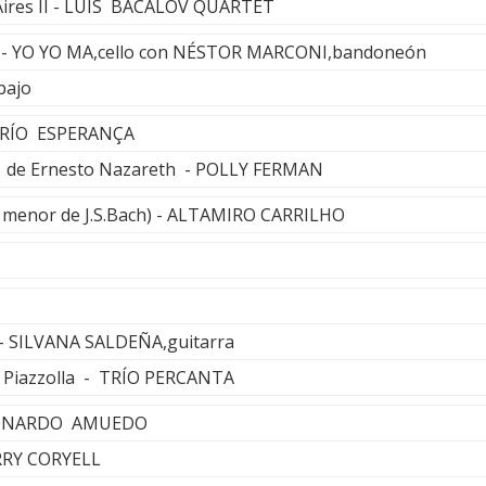
Aires II - LUIS BACALOV QUARTET
l - YO YO MA,cello con NÉSTOR MARCONI,bandoneón
bajo
 TRÍO ESPERANÇA
e de Ernesto Nazareth - POLLY FERMAN
la menor de J.S.Bach) - ALTAMIRO CARRILHO
- SILVANA SALDEÑA,guitarra
r Piazzolla - TRÍO PERCANTA
LEONARDO AMUEDO
RRY CORYELL