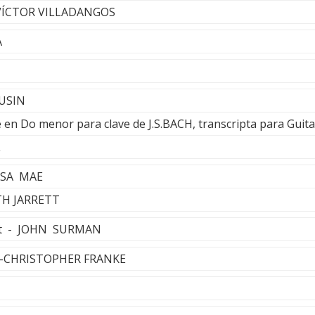
 -VÍCTOR VILLADANGOS
A
RUSIN
te en Do menor para clave de J.S.BACH, transcripta para Guit
L
SSA MAE
ITH JARRETT
ht - JOHN SURMAN
k -CHRISTOPHER FRANKE