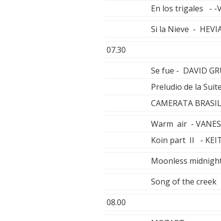
En los trigales -
Si la Nieve - HEVI
07.30
Se fue - DAVID G
Preludio de la Sui
CAMERATA BRASI
Warm air - VANE
Koin part II - KE
Moonless midnig
Song of the cree
08.00