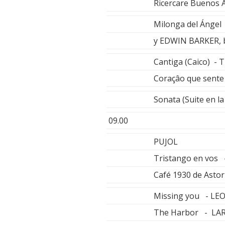
Ricercare Buenos 
Milonga del Ánge
y EDWIN BARKER, 
Cantiga (Caico) -
Coraçâo que sent
Sonata (Suite en 
09.00
PUJOL
Tristango en vos 
Café 1930 de Asto
Missing you - 
The Harbor - LA