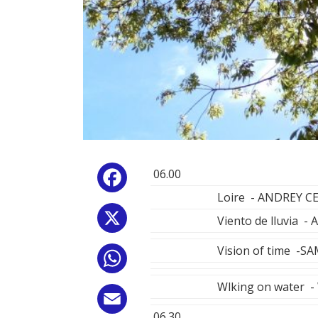
06.00
Facebook
Loire - ANDREY 
X
Viento de lluvia
Vision of time -S
WhatsApp
Wlking on water
Email
06.30