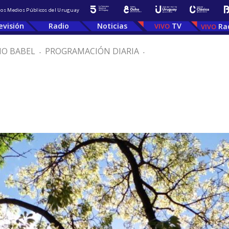
 los Medios Públicos del Uruguay
evisión
Radio
Noticias
TV
Ra
IO BABEL
.
PROGRAMACIÓN DIARIA
.