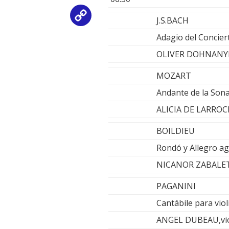
Copy
J.S.BACH
Adagio del Concier
Link
OLIVER DOHNANYI,
MOZART
Andante de la Son
ALICIA DE LARRO
BOILDIEU
Rondó y Allegro ag
NICANOR ZABALETA
PAGANINI
Cantábile para viol
ANGEL DUBEAU,viol