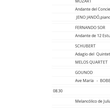
MOZART
Andante del Conci
JENO JANDÓ,pian
FERNANDO SOR
Andante de 12 Est
SCHUBERT
Adagio del Quinte
MELOS QUARTET
GOUNOD
Ave María - BOBB
08.30
Melancólico de Ju