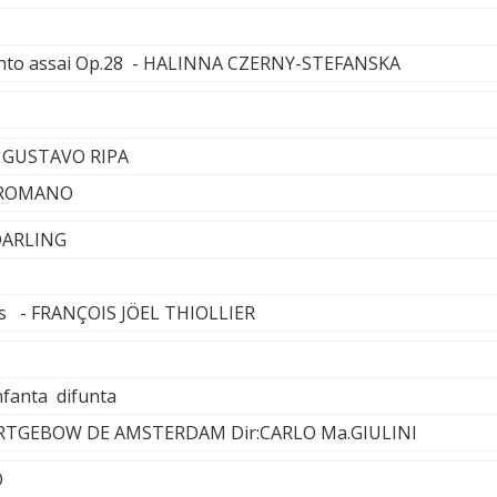
ento assai Op.28 - HALINNA CZERNY-STEFANSKA
- GUSTAVO RIPA
 ROMANO
 DARLING
as - FRANÇOIS JÖEL THIOLLIER
nfanta difunta
TGEBOW DE AMSTERDAM Dir:CARLO Ma.GIULINI
O