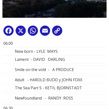
Facebook
X
WhatsApp
Email
Copy
Link
06.00
New born - LYLE MAYS
Lament - DAVID DARLING
Smile on the vold - A PRODUCE
Adult - HAROLD BUDD y JOHN FOXX
The Sea Part 5 - KETIL BJORNSTADT
Newfoundland - RANDY ROSS
06.30