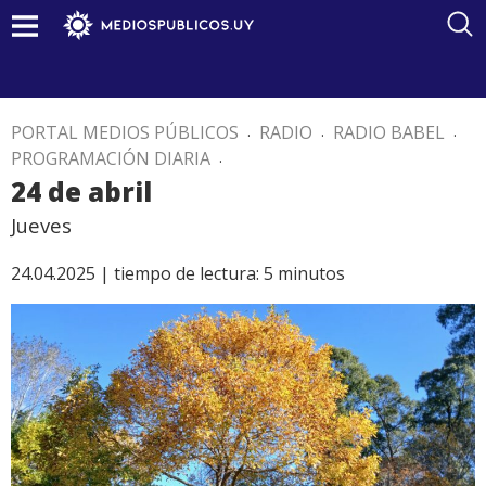
PORTAL MEDIOS PÚBLICOS
.
RADIO
.
RADIO BABEL
.
PROGRAMACIÓN DIARIA
.
24 de abril
Jueves
24.04.2025 |
tiempo de lectura:
5
minutos