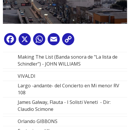
Facebook
X
WhatsApp
Email
Copy
Link
Making The List (Banda sonora de "La lista de
Schindler") - JOHN WILLIAMS
VIVALDI
Largo -andante- del Concierto en Mi menor RV
108
James Galway, Flauta - I Solisti Veneti - Dir:
Claudio Scimone
Orlando GIBBONS