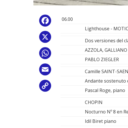
06.00
Facebook
Lighthouse - MOTI
X
Dos versiones del clá
AZZOLA, GALLIANO 
WhatsApp
PABLO ZIEGLER
Email
Camille SAINT-SAE
Andante sostenuto q
Copy
Pascal Roge, piano
Link
CHOPIN
Nocturno Nº 8 en R
Idil Biret piano