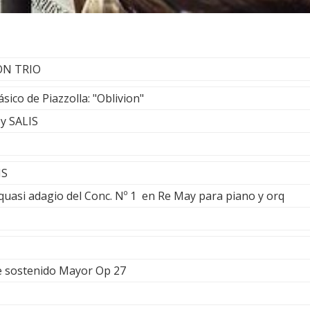
ON TRIO
sico de Piazzolla: "Oblivion"
y SALIS
NS
uasi adagio del Conc. Nº 1 en Re May para piano y orq
e sostenido Mayor Op 27