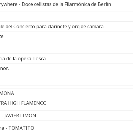
ywhere - Doce cellistas de la Filarmónica de Berlín
le del Concierto para clarinete y orq de camara
te
aria de la ópera Tosca.
nor.
ARMONA
LTRA HIGH FLAMENCO
vo - JAVIER LIMON
na - TOMATITO