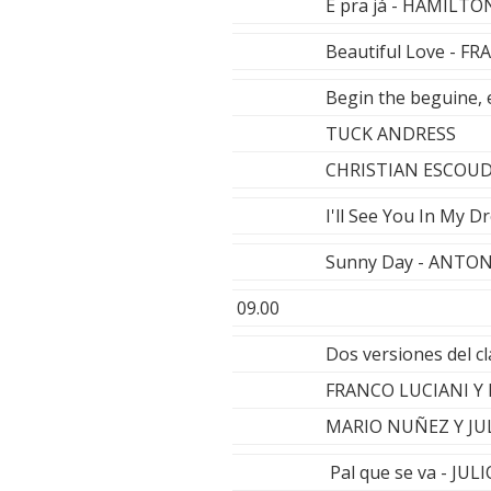
É pra já - HAMILT
Beautiful Love - F
Begin the beguine, 
TUCK ANDRESS
CHRISTIAN ESCOU
I'll See You In My 
Sunny Day - ANTO
09.00
Dos versiones del cl
FRANCO LUCIANI Y
MARIO NUÑEZ Y JU
Pal que se va - JUL