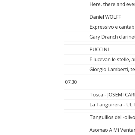
Here, there and ever
Daniel WOLFF
Expressivo e cantabi
Gary Dranch clarine
PUCCINI
E lucevan le stelle, 
Giorgio Lamberti, te
07.30
Tosca - JOSEMI C
La Tanguirera - U
Tanguillos del -oli
Asomao A Mi Venta