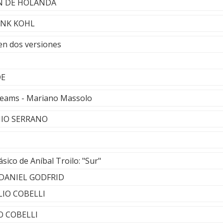
ON DE HOLANDA
RANK KOHL
en dos versiones
DE
Dreams - Mariano Massolo
NIO SERRANO
ásico de Aníbal Troilo: "Sur"
 DANIEL GODFRID
LIO COBELLI
IO COBELLI