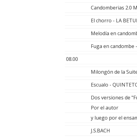
Candomberias 2.0 
El chorro - LA BE
Melodía en cando
Fuga en candombe 
08.00
Milongón de la Su
Escualo - QUINTE
Dos versiones de "Fu
Por el autor
y luego por el ens
J.S.BACH