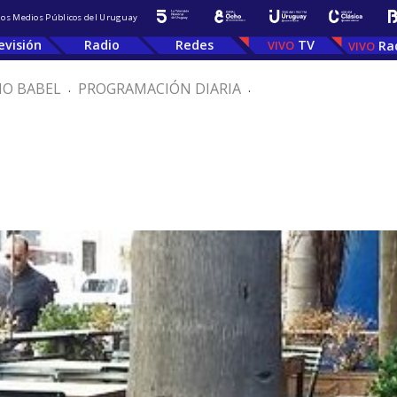
 los Medios Públicos del Uruguay
evisión
Radio
Redes
TV
Ra
IO BABEL
.
PROGRAMACIÓN DIARIA
.