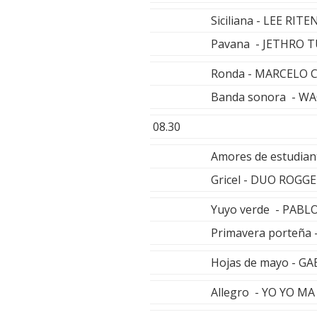
Siciliana - LEE RIT
Pavana - JETHRO 
Ronda - MARCELO
Banda sonora - W
08.30
Amores de estudia
Gricel - DUO ROGG
Yuyo verde - PABL
Primavera porteña 
Hojas de mayo - G
Allegro - YO YO MA