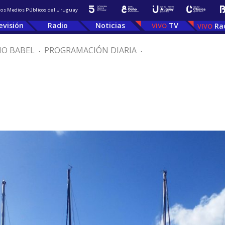
 los Medios Públicos del Uruguay
evisión
Radio
Noticias
TV
Ra
IO BABEL
.
PROGRAMACIÓN DIARIA
.