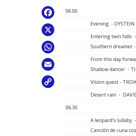
06.00
Facebook
Evening - OYSTEIN
X
Entering twin fall
Southern dreamer 
WhatsApp
From this day forw
Email
Shadow dancer - 
Vision quest - TROI
Copy
Desert rain - DAV
Link
06.30
A leopard's lullab
Canción de cuna co