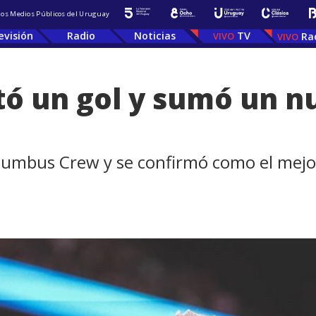
 los Medios Públicos del Uruguay
evisión
Radio
Noticias
TV
Ra
tó un gol y sumó un n
Columbus Crew y se confirmó como el mej