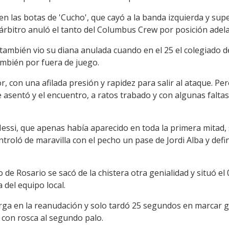
 en las botas de 'Cucho', que cayó a la banda izquierda y sup
l árbitro anuló el tanto del Columbus Crew por posición ade
también vio su diana anulada cuando en el 25 el colegiado de
mbién por fuera de juego.
 con una afilada presión y rapidez para salir al ataque. Pero
 asentó y el encuentro, a ratos trabado y con algunas faltas 
Messi, que apenas había aparecido en toda la primera mitad, 
roló de maravilla con el pecho un pase de Jordi Alba y defin
e Rosario se sacó de la chistera otra genialidad y situó el 
 del equipo local.
arga en la reanudación y solo tardó 25 segundos en marcar g
o con rosca al segundo palo.