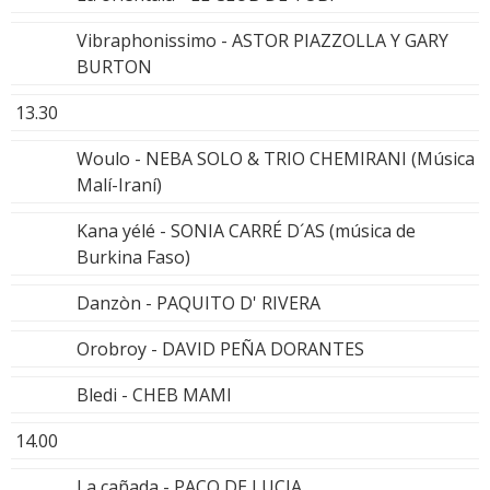
Vibraphonissimo - ASTOR PIAZZOLLA Y GARY
BURTON
13.30
Woulo - NEBA SOLO & TRIO CHEMIRANI (Música
Malí-Iraní)
Kana yélé - SONIA CARRÉ D´AS (música de
Burkina Faso)
Danzòn - PAQUITO D' RIVERA
Orobroy - DAVID PEÑA DORANTES
Bledi - CHEB MAMI
14.00
La cañada - PACO DE LUCIA