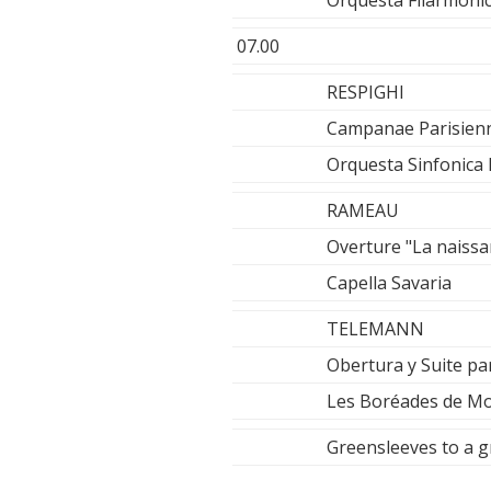
07.00
RESPIGHI
Campanae Parisienns
Orquesta Sinfonica N
RAMEAU
Overture "La naissan
Capella Savaria
TELEMANN
Obertura y Suite pa
Les Boréades de Mo
Greensleeves to a g
Andras Ke