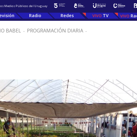
 los Medios Públicos del Uruguay
evisión
Radio
Redes
TV
Ra
IO BABEL
.
PROGRAMACIÓN DIARIA
.