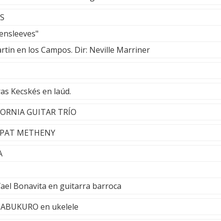
S
ensleeves"
tin en los Campos. Dir: Neville Marriner
as Kecskés en laúd.
LIFORNIA GUITAR TRÍO
- PAT METHENY
A
ael Bonavita en guitarra barroca
IMABUKURO en ukelele