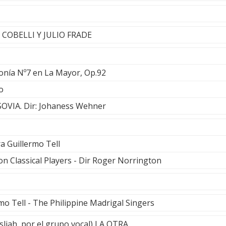
IO COBELLI Y JULIO FRADE
fonía Nº7 en La Mayor, Op.92
o
VIA. Dir: Johaness Wehner
a Guillermo Tell
 Classical Players - Dir Roger Norrington
mo Tell - The Philippine Madrigal Singers
liah, por el grupo vocal) LA OTRA