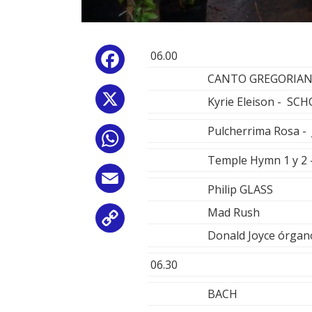
06.00
Facebook
CANTO GREGORIA
X
Kyrie Eleison - 
Pulcherrima Rosa 
WhatsApp
Temple Hymn 1 y 2
Email
Philip GLASS
Mad Rush
Copy
Donald Joyce órgan
Link
06.30
BACH