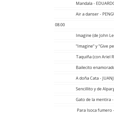
Mandala - EDUARD
Air a danser - PE
08.00
Imagine (de John L
"Imagine" y "Give p
Taquiña (con Ariel 
Bailecito enamorad
A doña Cata - JUA
Sencillito y de Al
Gato de la mentira
Para Isoca fumero