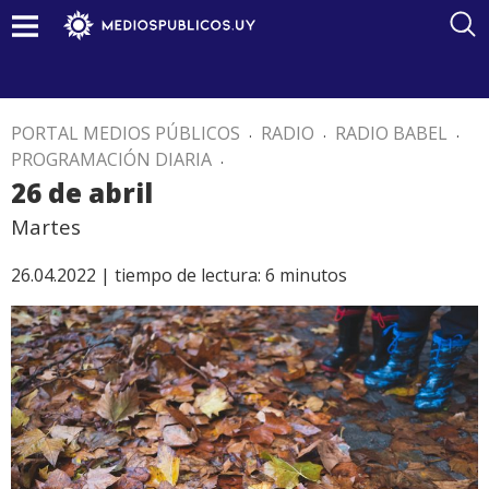
PORTAL MEDIOS PÚBLICOS
.
RADIO
.
RADIO BABEL
.
PROGRAMACIÓN DIARIA
.
26 de abril
Martes
26.04.2022 |
tiempo de lectura:
6
minutos