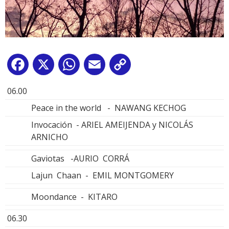
Facebook
X
WhatsApp
Email
Copy
Link
06.00
Peace in the world - NAWANG KECHOG
Invocación - ARIEL AMEIJENDA y NICOLÁS
ARNICHO
Gaviotas -AURIO CORRÁ
Lajun Chaan - EMIL MONTGOMERY
Moondance - KITARO
06.30