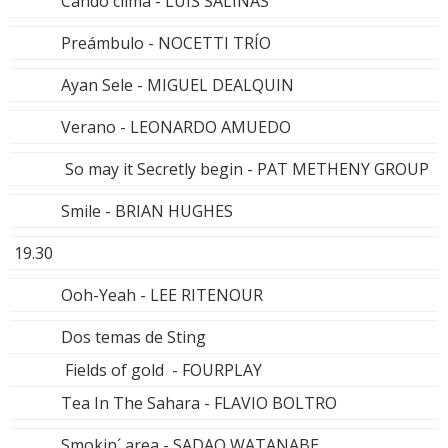
Cando clima - LUIS SALINAS
Preámbulo - NOCETTI TRÍO
Ayan Sele - MIGUEL DEALQUIN
Verano - LEONARDO AMUEDO
So may it Secretly begin - PAT METHENY GROUP
Smile - BRIAN HUGHES
19.30
Ooh-Yeah - LEE RITENOUR
Dos temas de Sting
Fields of gold - FOURPLAY
Tea In The Sahara - FLAVIO BOLTRO
Smokin´ area - SADAO WATANABE