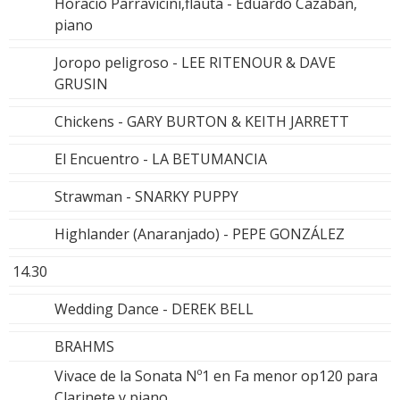
Horacio Parravicini,flauta - Eduardo Cazaban,
piano
Joropo peligroso - LEE RITENOUR & DAVE
GRUSIN
Chickens - GARY BURTON & KEITH JARRETT
El Encuentro - LA BETUMANCIA
Strawman - SNARKY PUPPY
Highlander (Anaranjado) - PEPE GONZÁLEZ
14.30
Wedding Dance - DEREK BELL
BRAHMS
Vivace de la Sonata Nº1 en Fa menor op120 para
Clarinete y piano