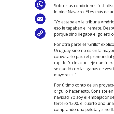
WhatsApp
Sobre sus condiciones futbolíst
lo pide Navarro. Él es más de ar
Email
“Yo estaba en la tribuna América
eso le tapaban el remate. Desp
porque sino llegaba el golero o 
Copy
Por otra parte el “Grillo” expli
Link
Uruguay sino no es en la mayor:
convocarlo para el premundial y
rápido. Yo le aconsejé que fue
se quedó con las ganas de vesti
mayores si”.
Por último contó de un proyecto
orgullo hacer esto. Consiste e
navidad. Yo soy el embajador d
tercero 1200, el cuarto año una
comprando una pelota y sino ll