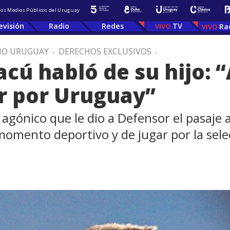
 los Medios Públicos del Uruguay
evisión
Radio
Redes
TV
Ra
IO URUGUAY
.
DERECHOS EXCLUSIVOS
.
acú habló de su hijo: “
r por Uruguay”
 agónico que le dio a Defensor el pasaje a
 momento deportivo y de jugar por la sel