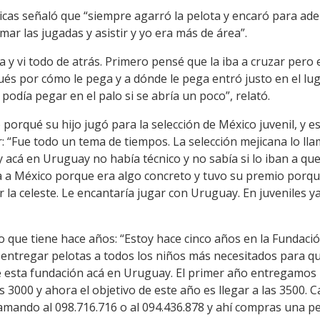
icas señaló que “siempre agarró la pelota y encaró para ade
mar las jugadas y asistir y yo era más de área”.
 y vi todo de atrás. Primero pensé que la iba a cruzar pero en
ués por cómo le pega y a dónde le pega entró justo en el lu
podía pegar en el palo si se abría un poco”, relató.
có porqué su hijo jugó para la selección de México juvenil, y 
 “Fue todo un tema de tiempos. La selección mejicana lo lla
 acá en Uruguay no había técnico y no sabía si lo iban a que
ra a México porque era algo concreto y tuvo su premio porq
r la celeste. Le encantaría jugar con Uruguay. En juveniles 
 que tiene hace años: “Estoy hace cinco años en la Fundación
n entregar pelotas a todos los niños más necesitados para 
e esta fundación acá en Uruguay. El primer año entregamos 4
s 3000 y ahora el objetivo de este año es llegar a las 3500.
amando al 098.716.716 o al 094.436.878 y ahí compras una pe