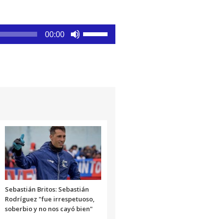
Utiliza
00:00
las
teclas
de
flecha
arriba/abajo
para
aumentar
o
disminuir
el
volumen.
Sebastián Britos: Sebastián
Rodríguez "fue irrespetuoso,
soberbio y no nos cayó bien"