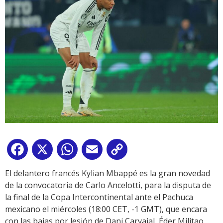
Facebook
X
WhatsApp
Email
Copy
Link
El delantero francés Kylian Mbappé es la gran novedad
de la convocatoria de Carlo Ancelotti, para la disputa de
la final de la Copa Intercontinental ante el Pachuca
mexicano el miércoles (18:00 CET, -1 GMT), que encara
con las bajas por lesión de Dani Carvajal, Éder Militao,