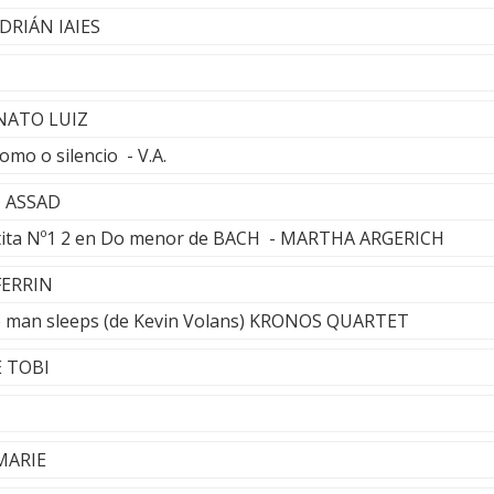
DRIÁN IAIES
ONATO LUIZ
omo o silencio - V.A.
I ASSAD
rtita Nº1 2 en Do menor de BACH - MARTHA ARGERICH
FERRIN
 man sleeps (de Kevin Volans) KRONOS QUARTET
E TOBI
 MARIE