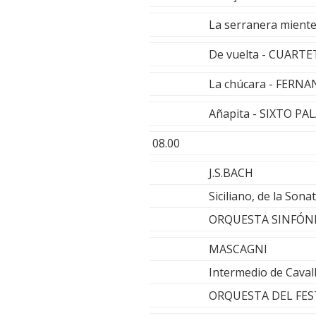
La serranera mient
De vuelta - CUART
La chúcara - FER
Añapita - SIXTO P
08.00
J.S.BACH
Siciliano, de la Sona
ORQUESTA SINFÓNIC
MASCAGNI
Intermedio de Caval
ORQUESTA DEL FEST