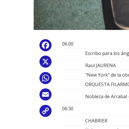
06.00
Facebook
Escribo para los án
X
Raul JAURENA
"New York" de la ob
WhatsApp
ORQUESTA FILARMO
Email
Nobleza de Arraba
06.30
Copy
CHABRIER
Link