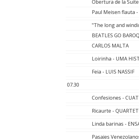
Obertura de la Suite
Paul Meisen flauta 
"The long and windi
BEATLES GO BARO
CARLOS MALTA
Loirinha - UMA HI
Feia - LUIS NASSIF
07.30
Confesiones - CUA
Ricaurte - QUART
Linda barinas - E
Pasajes Venezolan