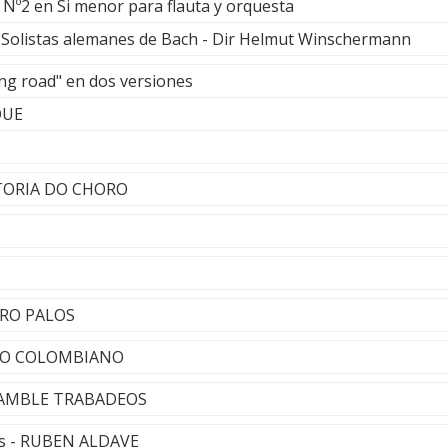
 Nº2 en Si menor para flauta y orquesta
- Solistas alemanes de Bach - Dir Helmut Winschermann
ng road" en dos versiones
QUE
STORIA DO CHORO
TRO PALOS
ETO COLOMBIANO
NSAMBLE TRABADEOS
os - RUBEN ALDAVE