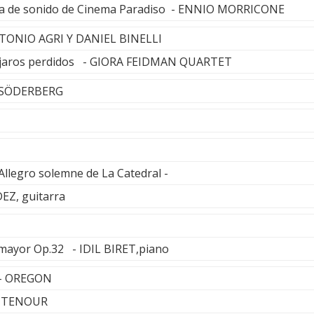
nda de sonido de Cinema Paradiso - ENNIO MORRICONE
NTONIO AGRI Y DANIEL BINELLI
pájaros perdidos - GIORA FEIDMAN QUARTET
 SÖDERBERG
Allegro solemne de La Catedral -
Z, guitarra
 mayor Op.32 - IDIL BIRET,piano
e - OREGON
RITENOUR