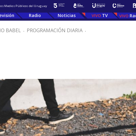
 los Medios Públicos del Uruguay
evisión
Radio
Noticias
TV
Ra
IO BABEL
.
PROGRAMACIÓN DIARIA
.