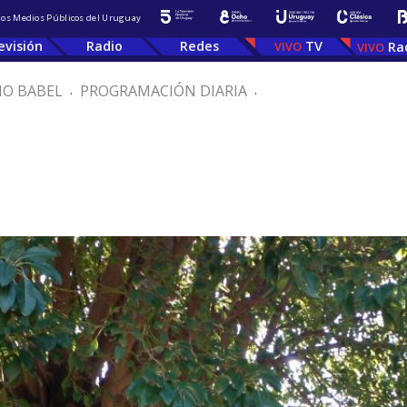
 los Medios Públicos del Uruguay
evisión
Radio
Redes
TV
Ra
IO BABEL
.
PROGRAMACIÓN DIARIA
.