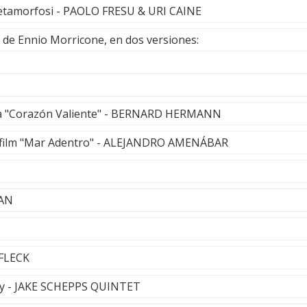
etamorfosi - PAOLO FRESU & URI CAINE
" de Ennio Morricone, en dos versiones:
ula "Corazón Valiente" - BERNARD HERMANN
del film "Mar Adentro" - ALEJANDRO AMENÁBAR
NAN
 FLECK
ny - JAKE SCHEPPS QUINTET