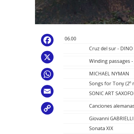
06.00
Facebook
Cruz del sur - D
X
Winding passages
MICHAEL NYMAN
WhatsApp
Songs for Tony (2º
Email
SONIC ART SAXOF
Canciones alemana
Copy
Giovanni GABRIELLI
Link
Sonata XIX