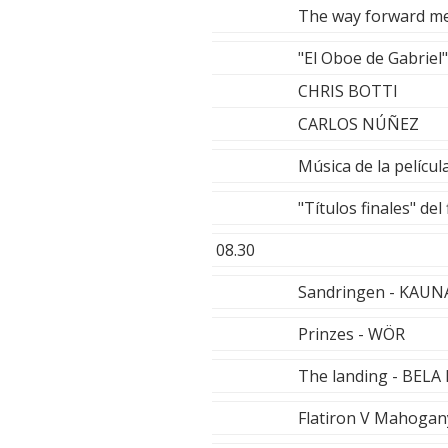
The way forward m
"El Oboe de Gabriel
CHRIS BOTTI
CARLOS NÚÑEZ
Música de la pelíc
"Títulos finales" 
08.30
Sandringen - KAU
Prinzes - WÖR
The landing - BELA
Flatiron V Mahoga