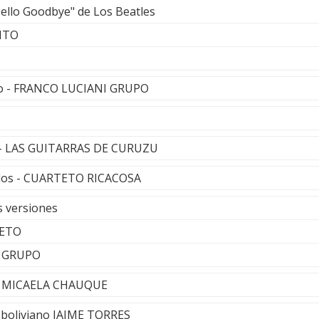
ello Goodbye" de Los Beatles
NTO
río - FRANCO LUCIANI GRUPO
o - LAS GUITARRAS DE CURUZU
rdos - CUARTETO RICACOSA
s versiones
RETO
Y GRUPO
- MICAELA CHAUQUE
e boliviano JAIME TORRES