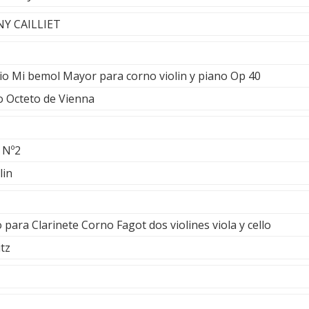
NY CAILLIET
io Mi bemol Mayor para corno violin y piano Op 40
 Octeto de Vienna
 Nº2
lin
para Clarinete Corno Fagot dos violines viola y cello
tz