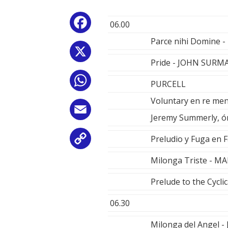
Facebook
06.00
Parce nihi Domine
X
Pride - JOHN SURM
WhatsApp
PURCELL
Voluntary en re me
Email
Jeremy Summerly, 
Preludio y Fuga en
Copy
Milonga Triste - 
Link
Prelude to the Cycl
06.30
Milonga del Angel 