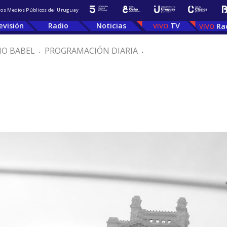
 los Medios Públicos del Uruguay
evisión
Radio
Noticias
TV
Ra
IO BABEL
.
PROGRAMACIÓN DIARIA
.