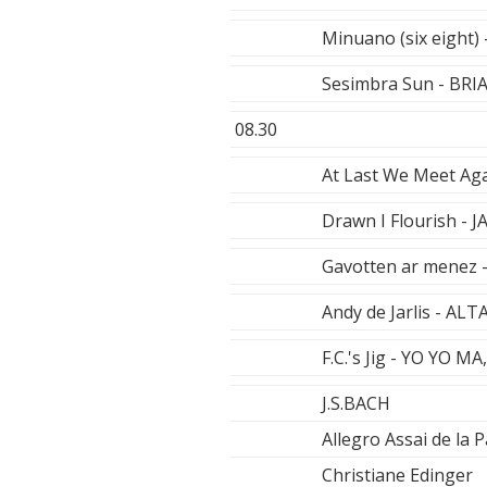
Minuano (six eigh
Sesimbra Sun - BR
08.30
At Last We Meet Ag
Drawn I Flourish -
Gavotten ar menez
Andy de Jarlis - ALT
F.C.'s Jig - YO YO
J.S.BACH
Allegro Assai de la 
Christiane Edinger