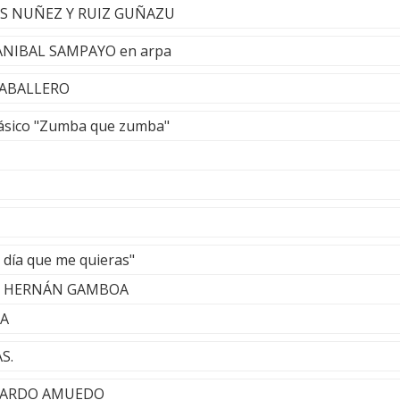
 LOS NUÑEZ Y RUIZ GUÑAZU
 ANIBAL SAMPAYO en arpa
CABALLERO
lásico "Zumba que zumba"
 día que me quieras"
 & HERNÁN GAMBOA
A
S.
ONARDO AMUEDO