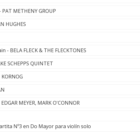
t) - PAT METHENY GROUP
IAN HUGHES
ain - BELA FLECK & THE FLECKTONES
 JAKE SCHEPPS QUINTET
 - KORNOG
AN
 MA, EDGAR MEYER, MARK O'CONNOR
Partita Nº3 en Do Mayor para violín solo