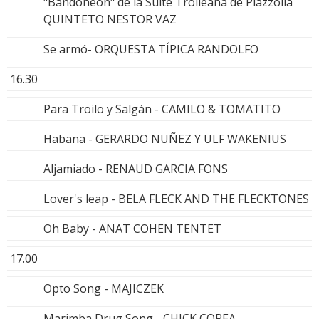
"Bandoneón" de la Suite Troileana de Piazzolla
QUINTETO NESTOR VAZ
Se armó- ORQUESTA TÍPICA RANDOLFO
16.30
Para Troilo y Salgán - CAMILO & TOMATITO
Habana - GERARDO NUÑEZ Y ULF WAKENIUS
Aljamiado - RENAUD GARCIA FONS
Lover's leap - BELA FLECK AND THE FLECKTONES
Oh Baby - ANAT COHEN TENTET
17.00
Opto Song - MAJICZEK
Marimba Drug Song - CHICK COREA