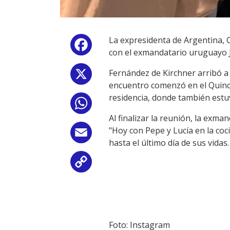
La expresidenta de Argentina, 
Facebook
con el exmandatario uruguayo J
Fernández de Kirchner arribó a 
X
encuentro comenzó en el Quinch
residencia, donde también estu
WhatsApp
Al finalizar la reunión, la exm
"Hoy con Pepe y Lucía en la coci
Email
hasta el último día de sus vida
Copy
Link
Foto: Instagram