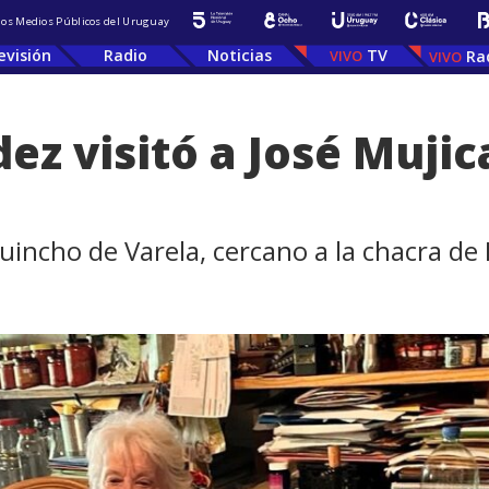
 los Medios Públicos del Uruguay
evisión
Radio
Noticias
TV
Ra
ez visitó a José Mujic
incho de Varela, cercano a la chacra de 