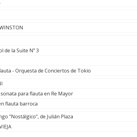
.
E WINSTON
l de la Suite Nº 3
lauta - Orquesta de Conciertos de Tokio
NI
a sonata para flauta en Re Mayor
n flauta barroca
ngo "Nostálgico", de Julián Plaza
VIEJA