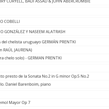
ARRY CORYELL, BADI ASSAD & JOHN ABERCROMBIE
LIO COBELLI
CHO GONZÁLEZ Y NASEEM ALATRASH
s del chelista uruguayo GERMÁN PRENTKI
on RAÚL JAURENA)
ra chelo solo) - GERMAN PRENTKI
sto presto de la Sonata No.2 in G minor Op.5 No.2
ello. Daniel Barenboim, piano
bemol Mayor Op 7