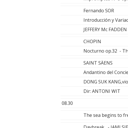
Fernando SOR
Introducción y Vari
JEFFERY Mc FADDEN
CHOPIN
Nocturno op.32 - T
SAINT SÄENS
Andantino del Concie
DONG SUK KANG,vio
Dir: ANTONI WIT
08.30
The sea begins to 
Daybreak - JAMI SI