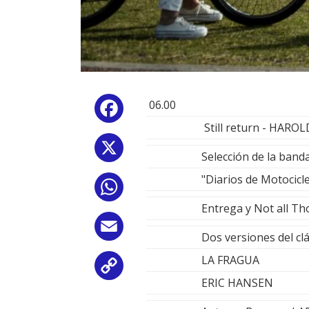
06.00
Facebook
Still return - HAR
X
Selección de la banda
"Diarios de Motoci
WhatsApp
Entrega y Not all T
Email
Dos versiones del clá
LA FRAGUA
Copy
ERIC HANSEN
Link