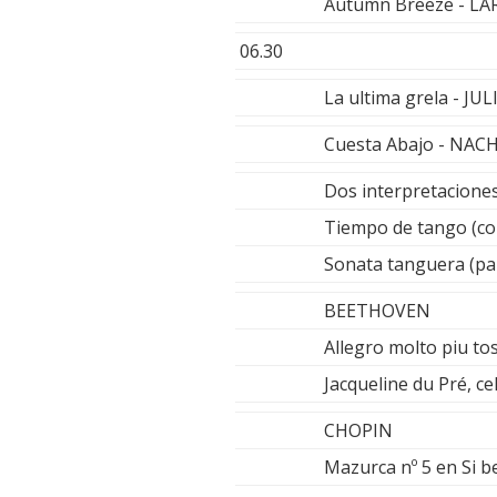
Autumn Breeze - L
06.30
La ultima grela - JU
Cuesta Abajo - NA
Dos interpretacione
Tiempo de tango (c
Sonata tanguera (pa
BEETHOVEN
Allegro molto piu to
Jacqueline du Pré, c
CHOPIN
Mazurca nº 5 en Si 