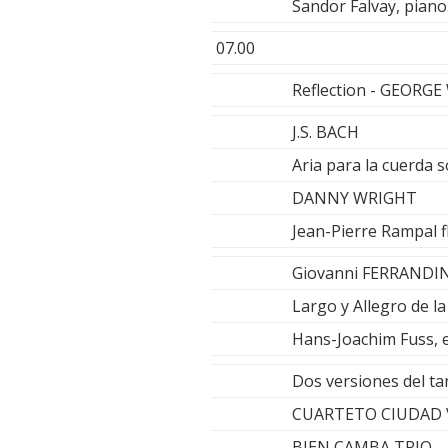
Sandor Falvay, piano
07.00
Reflection - GEORG
J.S. BACH
Aria para la cuerda so
DANNY WRIGHT
Jean-Pierre Rampal f
Giovanni FERRANDI
Largo y Allegro de l
Hans-Joachim Fuss, e
Dos versiones del ta
CUARTETO CIUDAD 
BIEN CAMBA TRIO