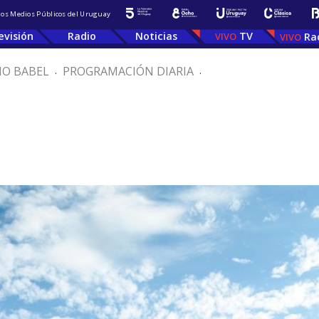
 los Medios Públicos del Uruguay
evisión
Radio
Noticias
TV
Ra
IO BABEL
.
PROGRAMACIÓN DIARIA
.