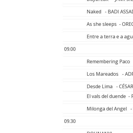
Naked - BADI ASSA
As she sleeps - OR
Entre a terra e a 
09.00
Remembering Paco
Los Mareados - ADR
Desde Lima - CÉSA
El vals del duende 
Milonga del Angel 
09.30