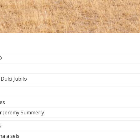
O
Dulci Jubilo
es
r Jeremy Summerly
S
na a seis