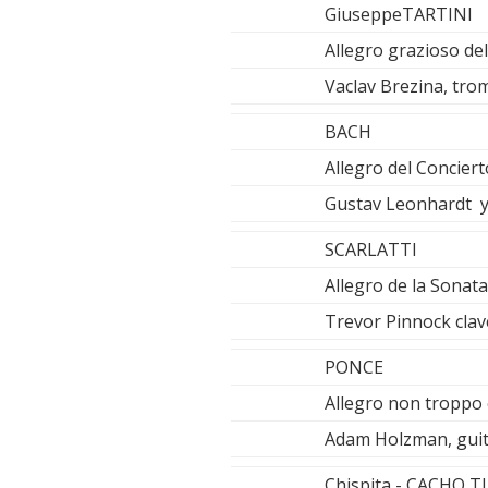
GiuseppeTARTINI
Allegro grazioso de
Vaclav Brezina, tr
BACH
Allegro del Concier
Gustav Leonhardt y
SCARLATTI
Allegro de la Sonat
Trevor Pinnock clav
PONCE
Allegro non troppo e
Adam Holzman, guita
Chispita - CACHO T