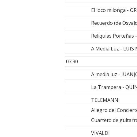
El loco milonga - O
Recuerdo (de Osva
Reliquias Porteña
A Media Luz - LUI
07.30
A media luz - JUA
La Trampera - QU
TELEMANN
Allegro del Concier
Cuarteto de guitarr
VIVALDI