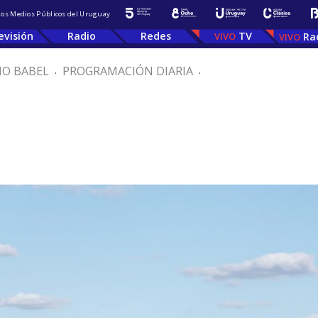
 los Medios Públicos del Uruguay
evisión
Radio
Redes
TV
Ra
IO BABEL
.
PROGRAMACIÓN DIARIA
.