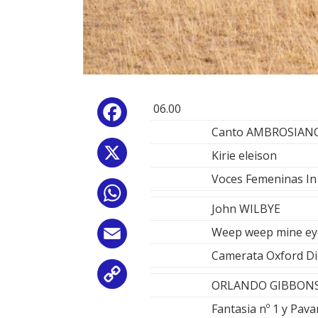
06.00
Facebook
Canto AMBROSIAN
X
Kirie eleison
Voces Femeninas In 
WhatsApp
John WILBYE
Weep weep mine ey
Email
Camerata Oxford Di
Copy
ORLANDO GIBBON
Link
Fantasia nº 1 y Pava