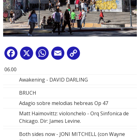
Facebook
X
WhatsApp
Email
Copy
Link
06.00
Awakening - DAVID DARLING
BRUCH
Adagio sobre melodias hebreas Op 47
Matt Haimovittz: violonchelo - Orq Sinfonica de
Chicago. Dir: James Levine.
Both sides now - JONI MITCHELL (con Wayne