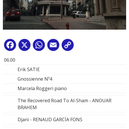
Facebook
X
WhatsApp
Email
Copy
Link
06.00
Erik SATIE
Gnossienne Nº4
Marcela Roggeri piano
The Recovered Road To Al-Sham - ANOUAR
BRAHEM
Djani - RENAUD GARCÍA FONS