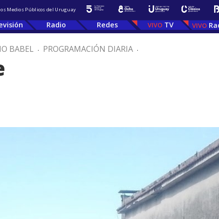
 los Medios Públicos del Uruguay
evisión
Radio
Redes
TV
Ra
IO BABEL
.
PROGRAMACIÓN DIARIA
.
e