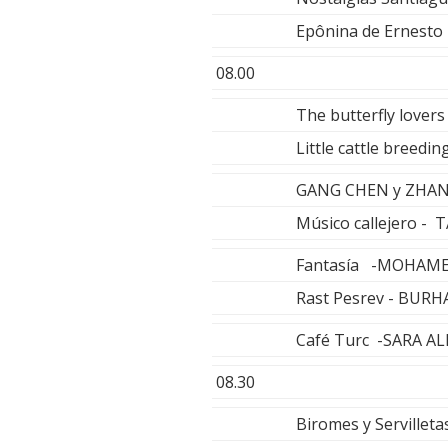
Epônina de Ernesto
08.00
The butterfly love
Little cattle bree
GANG CHEN y ZHA
Músico callejero -
Fantasía -MOHAM
Rast Pesrev - BUR
Café Turc -SARA A
08.30
Biromes y Serville