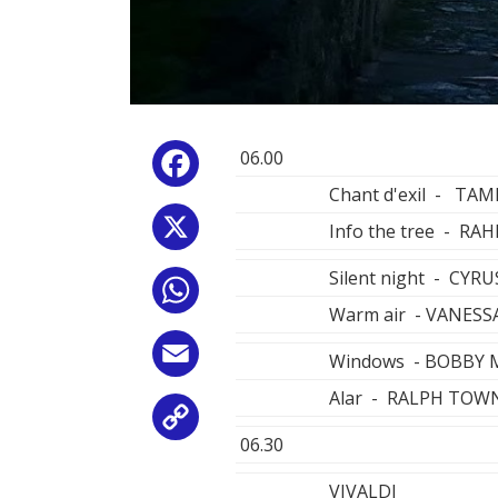
06.00
Facebook
Chant d'exil - TAM
X
Info the tree - R
Silent night - CY
WhatsApp
Warm air - VANESS
Email
Windows - BOBBY 
Alar - RALPH TOW
Copy
06.30
Link
VIVALDI