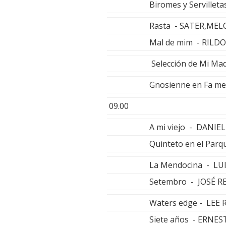
Biromes y Serville
Rasta - SATER,MEL
Mal de mim - RILD
Selección de Mi Ma
Gnosienne en Fa m
09.00
A mi viejo - DANI
Quinteto en el Pa
La Mendocina - LU
Setembro - JOSÉ R
Waters edge - LEE
Siete años - ERN