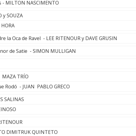
tas - MILTON NASCIMENTO
O y SOUZA
O HORA
dre la Oca de Ravel - LEE RITENOUR y DAVE GRUSIN
enor de Satie - SIMON MULLIGAN
EL MAZA TRÍO
rque Rodó - JUAN PABLO GRECO
IS SALINAS
EINOSO
 RITENOUR
ESTO DIMITRUK QUINTETO