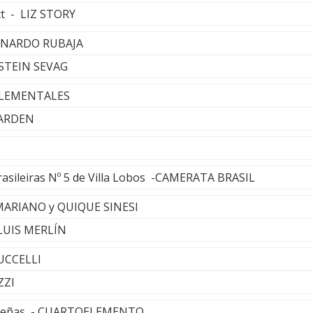
ct - LIZ STORY
BERNARDO RUBAJA
YSTEIN SEVAG
 ELEMENTALES
GARDEN
rasileiras Nº 5 de Villa Lobos -CAMERATA BRASIL
 MARIANO y QUIQUE SINESI
 LUIS MERLÍN
UCCELLI
ZZI
agueñas - CUARTOELEMENTO