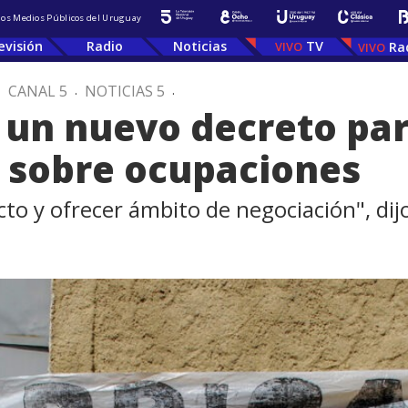
 los Medios Públicos del Uruguay
evisión
Radio
Noticias
TV
Ra
.
CANAL 5
.
NOTICIAS 5
.
un nuevo decreto par
 sobre ocupaciones
icto y ofrecer ámbito de negociación", dijo