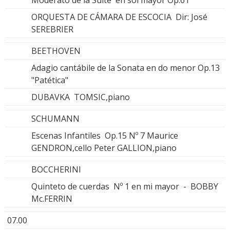
Moderato de la Suite en sol mayor Op.61
ORQUESTA DE CÁMARA DE ESCOCIA Dir: José
SEREBRIER
BEETHOVEN
Adagio cantábile de la Sonata en do menor Op.13
"Patética"
DUBAVKA TOMSIC,piano
SCHUMANN
Escenas Infantiles Op.15 Nº 7 Maurice
GENDRON,cello Peter GALLION,piano
BOCCHERINI
Quinteto de cuerdas Nº 1 en mi mayor - BOBBY
Mc.FERRIN
07.00