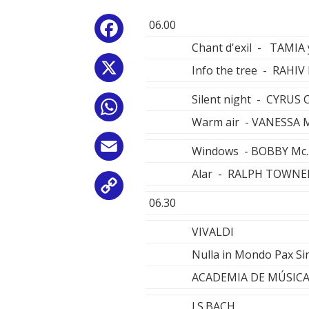
06.00
Facebook
Chant d'exil - TAMIA
X
Info the tree - RAHI
Silent night - CYRU
WhatsApp
Warm air - VANESSA 
Email
Windows - BOBBY Mc
Alar - RALPH TOWNE
Copy
06.30
Link
VIVALDI
Nulla in Mondo Pax Si
ACADEMIA DE MÚSICA
J.S.BACH