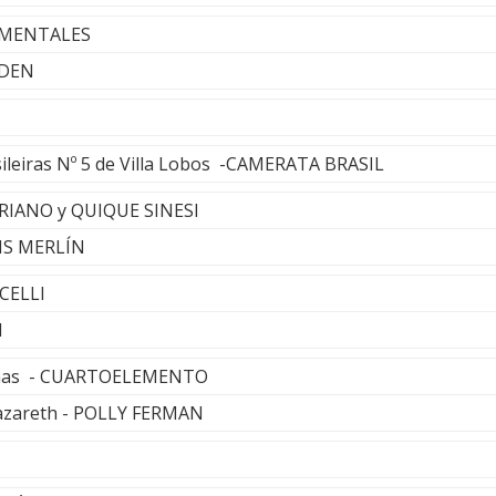
LEMENTALES
RDEN
sileiras Nº 5 de Villa Lobos -CAMERATA BRASIL
ARIANO y QUIQUE SINESI
UIS MERLÍN
CELLI
I
ueñas - CUARTOELEMENTO
azareth - POLLY FERMAN