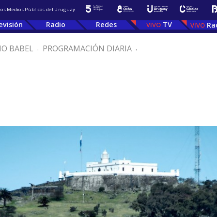
 los Medios Públicos del Uruguay
evisión
Radio
Redes
TV
Ra
IO BABEL
.
PROGRAMACIÓN DIARIA
.