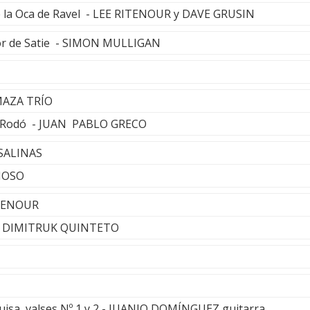
e la Oca de Ravel - LEE RITENOUR y DAVE GRUSIN
or de Satie - SIMON MULLIGAN
MAZA TRÍO
e Rodó - JUAN PABLO GRECO
 SALINAS
NOSO
ITENOUR
TO DIMITRUK QUINTETO
uisa, valses Nº 1 y 2 - JUANJO DOMÍNGUEZ,guitarra