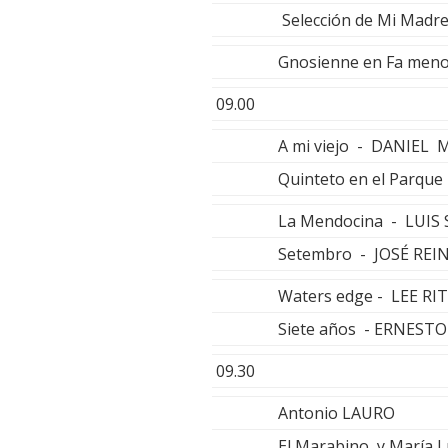
Selección de Mi Madr
Gnosienne en Fa men
09.00
A mi viejo - DANIEL 
Quinteto en el Parqu
La Mendocina - LUIS
Setembro - JOSÉ REI
Waters edge - LEE R
Siete años - ERNES
09.30
Antonio LAURO
El Marabino y María L