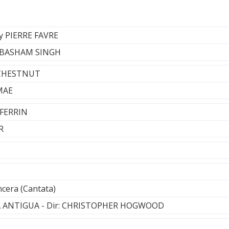
 y PIERRE FAVRE
V BASHAM SINGH
S CHESTNUT
MAE
.FERRIN
R
ncera (Cantata)
 ANTIGUA - Dir: CHRISTOPHER HOGWOOD