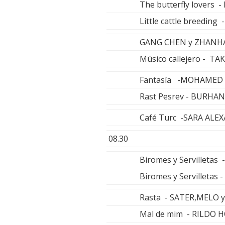
The butterfly lovers
Little cattle breedi
GANG CHEN y ZHANH
Músico callejero - T
Fantasía -MOHAMED
Rast Pesrev - BURHA
Café Turc -SARA ALE
08.30
Biromes y Servilleta
Biromes y Servilleta
Rasta - SATER,MELO 
Mal de mim - RILDO 