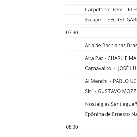
Carpetana Diem - E
Escape - SECRET GA
07.30
Aria de Bachianas Bra
Alta Paz - CHARLIE M
Carnavalito - JOSÉ L
Al Menchi - PABLO UC
Sirí - GUSTAVO MOZZ
Nostalgias Santiag
Epônina de Ernesto N
08.00