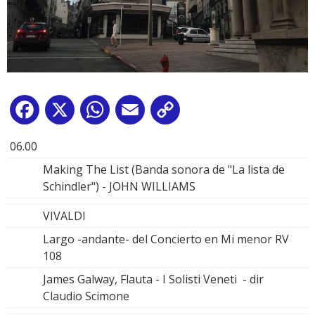
Facebook
X
WhatsApp
Email
Copy
Link
06.00
Making The List (Banda sonora de "La lista de
Schindler") - JOHN WILLIAMS
VIVALDI
Largo -andante- del Concierto en Mi menor RV
108
James Galway, Flauta - I Solisti Veneti - dir
Claudio Scimone