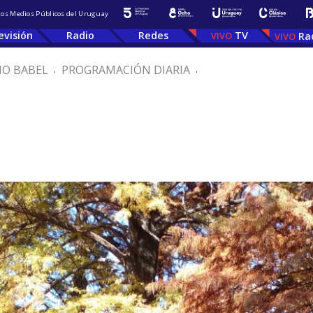
 los Medios Públicos del Uruguay
evisión
Radio
Redes
TV
Ra
IO BABEL
.
PROGRAMACIÓN DIARIA
.