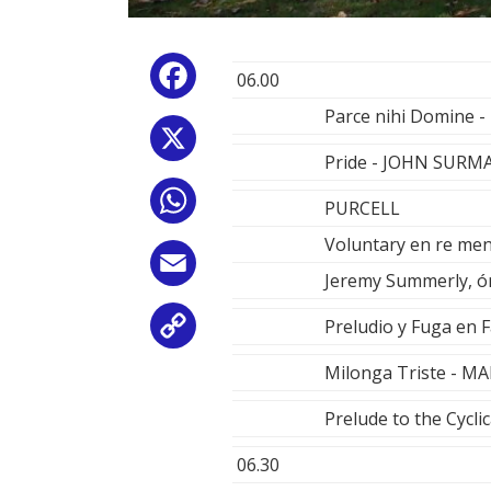
Facebook
06.00
Parce nihi Domine
X
Pride - JOHN SURM
WhatsApp
PURCELL
Voluntary en re me
Email
Jeremy Summerly, 
Preludio y Fuga en
Copy
Milonga Triste - 
Link
Prelude to the Cycl
06.30