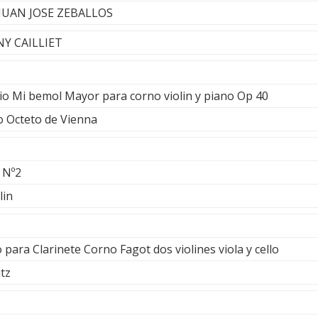
- JUAN JOSE ZEBALLOS
NY CAILLIET
io Mi bemol Mayor para corno violin y piano Op 40
 Octeto de Vienna
 Nº2
lin
para Clarinete Corno Fagot dos violines viola y cello
tz