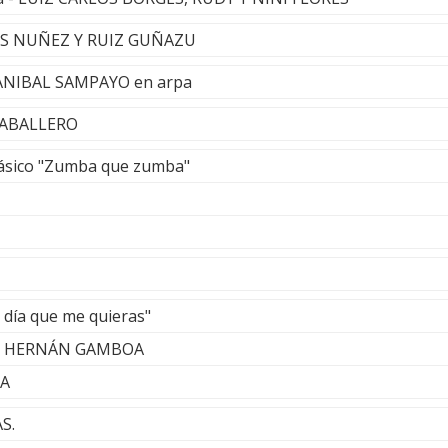
 LOS NUÑEZ Y RUIZ GUÑAZU
 ANIBAL SAMPAYO en arpa
CABALLERO
lásico "Zumba que zumba"
 día que me quieras"
 & HERNÁN GAMBOA
A
S.