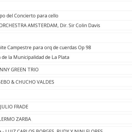
o del Concierto para cello
CHESTRA AMSTERDAM, Dir. Sir Colin Davis
uite Campestre para orq de cuerdas Op 98
de la Municipalidad de La Plata
ANNY GREEN TRIO
- BEBO & CHUCHO VALDES
- JULIO FRADE
ILLERMO ZARBA
pa - LUIZ CARLOS BORGES, RUDY Y NINI FLORES