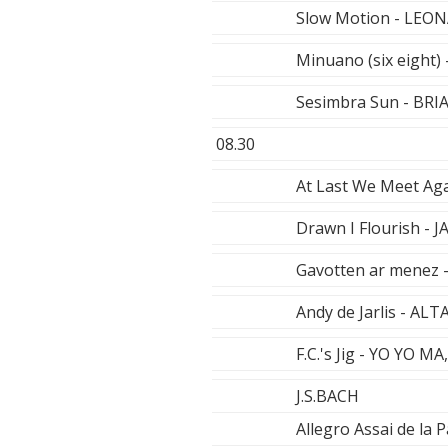
Slow Motion - LE
Minuano (six eigh
Sesimbra Sun - BR
08.30
At Last We Meet Ag
Drawn I Flourish -
Gavotten ar menez
Andy de Jarlis - ALT
F.C.'s Jig - YO YO
J.S.BACH
Allegro Assai de la 