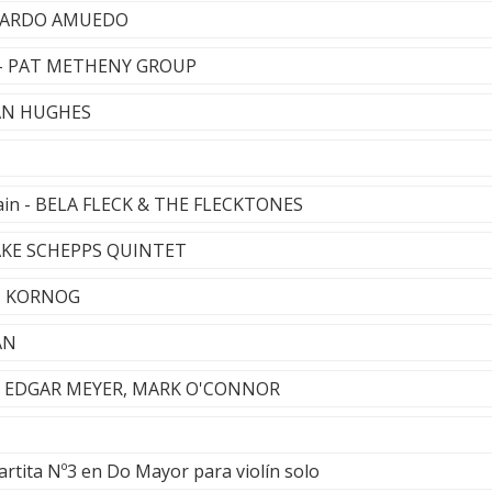
ONARDO AMUEDO
t) - PAT METHENY GROUP
IAN HUGHES
ain - BELA FLECK & THE FLECKTONES
 JAKE SCHEPPS QUINTET
 - KORNOG
AN
 MA, EDGAR MEYER, MARK O'CONNOR
Partita Nº3 en Do Mayor para violín solo