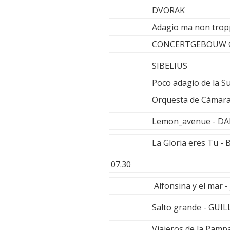
DVORAK
Adagio ma non tropp
CONCERTGEBOUW OR
SIBELIUS
Poco adagio de la S
Orquesta de Cámara 
Lemon_avenue - D
La Gloria eres Tu 
07.30
Alfonsina y el mar 
Salto grande - GU
Viajeros de la Pam