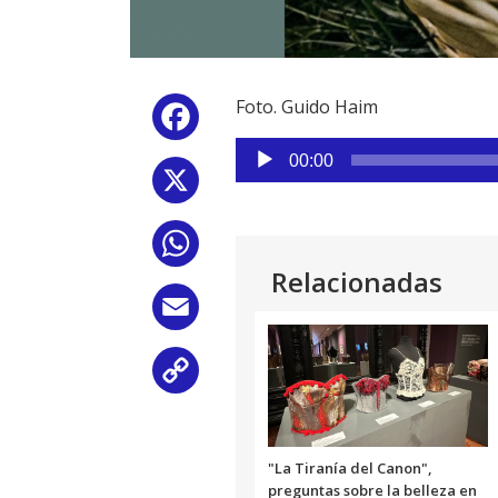
Foto. Guido Haim
Facebook
Reproductor
00:00
de
X
audio
WhatsApp
Relacionadas
Email
Copy
Link
"La Tiranía del Canon",
preguntas sobre la belleza en