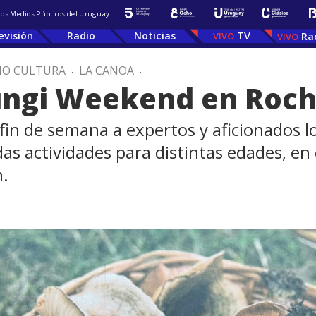
 los Medios Públicos del Uruguay
evisión
Radio
Noticias
TV
Ra
IO CULTURA
.
LA CANOA
.
Fungi Weekend en Roc
e fin de semana a expertos y aficionados 
as actividades para distintas edades, en 
n.