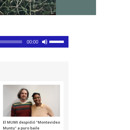
Utiliza
00:00
las
teclas
de
flecha
arriba/abajo
para
aumentar
o
disminuir
el
volumen.
El MUMI despidió "Montevideo
Muntu" a puro baile