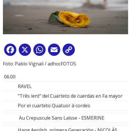
Facebook
X
WhatsApp
Email
Copy
Link
Foto: Pablo Vignali / adhocFOTOS
06.00
RAVEL
"Três lent" del Cuarteto de cuerdas en Fa mayor
Por el cuarteto Quatuor à cordes
Au Crepuscule Sans Laisse - ESMERINE
Hang Aeolish, primera Generación - NICOLÁS